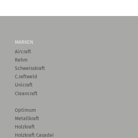
MARKEN
Aircraft
Rehm
Schweisskraft
C.raftweld
Unicraft
Cleancraft
Optimum
Metallkraft
Holzkraft
Holzkraft Casadei