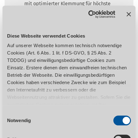
mit optimierter Klemmung für höchste
Stabilität mit minimaler Klemmversatz
Belastbare, verwindungssteife
Konstruktion des Auslegers
Höhenverstellung des Auslegers erfolgt
Diese Webseite verwendet Cookies
über kraftvollen motorischen Antrieb und
Auf unserer Webseite kommen technisch notwendige
Hubspindel
Cookies (Art. 6 Abs. 1 lit. f DS-GVO, § 25 Abs. 2
Im Ölbad laufendes Getriebe des
TDDDG) und einwilligungsbedürftige Cookies zum
Bohrkopfes
Einsatz. Erstere dienen dem einwandfreien technischen
Ausleger-Führungsbahnen gehärtet und
Betrieb der Webseite. Die einwilligungsbedürftigen
präzisionsgeschliffen
Cookies haben verschiedene Zwecke wie zum Beispiel
Getriebezahnräder aus Chrom-Nickel-
den Internetaufritt zu verbessern oder die
Stahl, gehärtet und präzisionsgeschliffen,
Webseitennutzung attraktiver zu gestalten. Sofern Sie die
dadurch geräuscharmer und gleichmäßiger
zusätzlichen Cookies nutzen möchten, ist Ihre
Lauf
Einwilligung gemäß Art. 6 Abs. 1 lit. a DS-GVO, § 25 Abs.
Einwilligungsauswahl
Bohrkopf und Säule können gemeinsam
1 TDDDG erforderlich. Ihre erteilte Einwilligung können
Notwendig
oder separat geklemmt bzw. gelöst werden
Sie jederzeit durch Aufruf des Consent-Banners mit
Rechts-Linkslauf
Wirkung für die Zukunft widerrufen. Nähere Informationen
Massiver, exakter Bohrtisch, groß