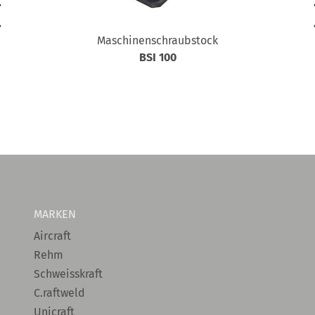
Maschinenschraubstock
BSI 100
MARKEN
Aircraft
Rehm
Schweisskraft
C.raftweld
Unicraft