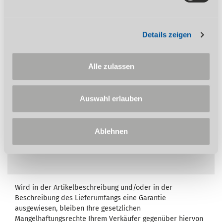
ab B 24H / 400V
Rechts-/Linkslauf
Details zeigen
Alle zulassen
Auf diesen Artikel erhalten Sie die 3-Jahres
Stürmer Garantie bei Online-Registrierung.
Garantie nur für Endkunden in Deutschland
Auswahl erlauben
und Österreich anwendbar.
Ablehnen
Wird in der Artikelbeschreibung und/oder in der
Beschreibung des Lieferumfangs eine Garantie
ausgewiesen, bleiben Ihre gesetzlichen
Mangelhaftungsrechte Ihrem Verkäufer gegenüber hiervon