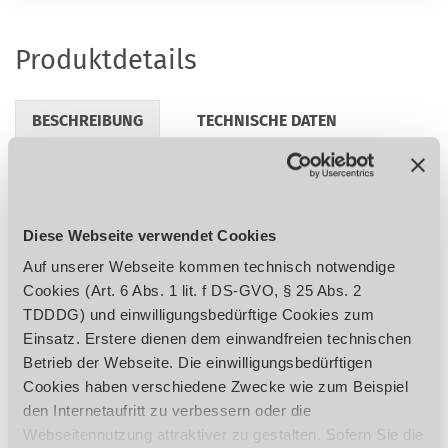
Produktdetails
BESCHREIBUNG
TECHNISCHE DATEN
LIEFERUMFANG
ZUBEHÖR
REGULATORISCHE PRODUKTINFORMATIONEN
Diese Webseite verwendet Cookies
Auf unserer Webseite kommen technisch notwendige
Cookies (Art. 6 Abs. 1 lit. f DS-GVO, § 25 Abs. 2
TDDDG) und einwilligungsbedürftige Cookies zum
Einsatzbereiche
Einsatz. Erstere dienen dem einwandfreien technischen
Betrieb der Webseite. Die einwilligungsbedürftigen
Abfuhr von Warmluft, Schweißrauch, Rauch,
Cookies haben verschiedene Zwecke wie zum Beispiel
Gasen, Gerüchen oder anderweitig
den Internetaufritt zu verbessern oder die
belasteter Luft
Webseitennutzung attraktiver zu gestalten. Sofern Sie die
Zufuhr von Frischluft an schlecht