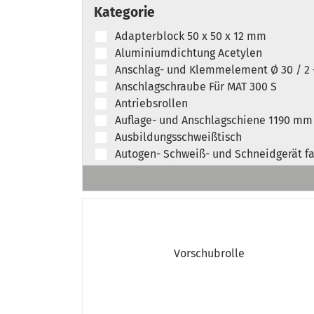
Kategorie
Adapterblock 50 x 50 x 12 mm
Aluminiumdichtung Acetylen
Anschlag- und Klemmelement Ø 30 / 2
Anschlagschraube Für MAT 300 S
Antriebsrollen
Auflage- und Anschlagschiene 1190 mm
Ausbildungsschweißtisch
Autogen- Schweiß- und Schneidgerät f
Autogen-Zwillingsschläuche verpresst
Brenner
Brenner-Sets
Brennerhals
Brennerkopf - Edelstahl / Alu
Vorschubrolle
Brennerverschleißteile und -zubehör
Brennerverschleißteile-Set
Coaxialleitung 0,9 m
Doppelabzweigventil 1/4" rechts / Sau