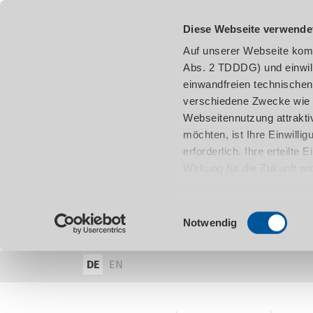
Diese Webseite verwende
Auf unserer Webseite komm
Abs. 2 TDDDG) und einwil
einwandfreien technischen
verschiedene Zwecke wie z
Webseitennutzung attraktiv
möchten, ist Ihre Einwill
erforderlich. Ihre erteilte
Wirkung für die Zukunft w
damit in Verbindung steh
entnehmen.
Einwilligungsauswahl
Notwendig
DE
EN