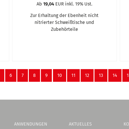
Ab
19,04
EUR inkl. 19% Ust.
Zur Erhaltung der Ebenheit nicht
nitrierter Schweißtische und
ile in Shopverpackung
Zubehörteile
ile Shopverpackung
ellbar MAT 300 SH
6
7
8
9
10
11
12
13
14
1
acher Lochplatte
pverpackung
ANWENDUNGEN
AKTUELLES
KO