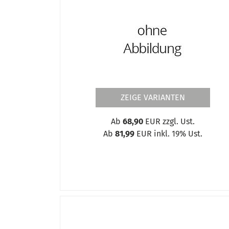
Doppelabzweigventil 3/8" links / Acet
Doppelschlauchklemme Stahl 16/16 
Drahtführung
Drahtführung 1,5 mm
Drahtführungsschlauch
Drehlager mit Gewindestift Für Exzen
Druckminderer Acetylen
Druckminderer Sauerstoff
ZEIGE VARIANTEN
Druckminderer und Zubehör
Düse
Ab
68,90
EUR zzgl. Ust.
Düsenmutter
Ab
81,99
EUR inkl. 19% Ust.
Düsenstock
Elektrodenhalter und Ersatzteile
Elektrodenschleifgerät
Elektrodenschleifgerät Zubehör
Ersatzzündsteine 2,6 x 5,0 mm
Ersatzzündsteine 3,0 x 20 mm
Exzenterspanner Ø30 mm Größe 100 x
Fahrwagen