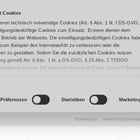
t Cookies
en technisch notwendige Cookies (Art. 6 Abs. 1 lit. f DS-GVO,
ligungsbedürftige Cookies zum Einsatz. Erstere dienen dem
 Betrieb der Webseite. Die einwilligungsbedürftigen Cookies hab
um Beispiel den Internetaufritt zu verbessern oder die
er zu gestalten. Sofern Sie die zusätzlichen Cookies nutzen
igung gemäß Art. 6 Abs. 1 lit. a DS-GVO, § 25 Abs. 1 TDDDG
 Einwilligung können Sie jederzeit durch Aufruf des Consent-Banne
iderrufen. Nähere Informationen zu den einzelnen Cookies und di
enden Datenverarbeitung können Sie unserer
Datenschutzerklär
Präferenzen
Statistiken
Marketin
DOWNLOADS
GARANTIEBEDINGU