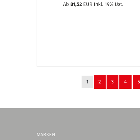
Manometer-Schutzbügel
Ab
81,52
EUR inkl. 19% Ust.
Manometer-Schutzkappen
MIG-Löt Brennerumrüstsätze
MIG/MAG Schweißbrenner Verschleißte
MIG/MAG Schweißbrenner Verschleißte
MIG/MAG Spezialzangen
Montage- und Schweißtisch höhenverst
Montage- und Schweißtisch MAT 300 S
Montage- und Schweißtisch MAT 500 S
Mutter
MWT 16 Mobiler Schweißhubtisch
1
2
3
4
5
MWT 16 Mobiler Schweißhubtisch mit fl
O-Ring
Passfeder
Plasmabrenner Verschleißteile in Sho
Platte 200 x 60 mm
Platte 180 x 40 mm mit Gewinde
Programmierspitzen-Set
MARKEN
Propan-Hartlöteinsätze