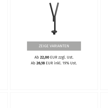
ylen/Propan
mm
terspanner Ø30 mm
ZEIGE VARIANTEN
Ab
22,00
EUR zzgl. Ust.
Ab
26,18
EUR inkl. 19% Ust.
 44 mm