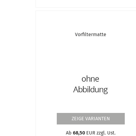
Hochdruck - Schlauchleitungen PB 30
Induktionsheizgeräte Zubehör
Isolierbuchse
Isolierstück
KEK/17 Set
Vorfiltermatte
Klemmbolzen mit Klemmhebel
Klemmbolzen mit Scheibe
Klemmen und Polzwingen
Kontaktrohrmutter M6 RTW5000H
Korbspulen-/Zentrieradapter
Kühlflüssigkeit
Kühlgerät für Craft-Tig 201 LCD AC/DC P 
Kupferspitzen
Laserschweißgeräte Zubehör
Lötgerät komplett für Propan
Magnet-Schweißspiegel
Magnete
ZEIGE VARIANTEN
Magnetischer V-Spannaufsatz
Manometer
Ab
68,50
EUR zzgl. Ust.