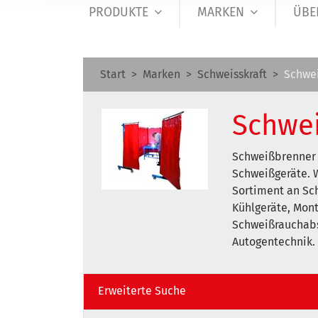
PRODUKTE
MARKEN
ÜBE
Start
Marken
Schweisskraft
Schwe
Schwe
Schweißbrenner 
Schweißgeräte. 
Sortiment an Sc
Kühlgeräte, Mon
Schweißrauchab
Autogentechnik.
Erweiterte Suche