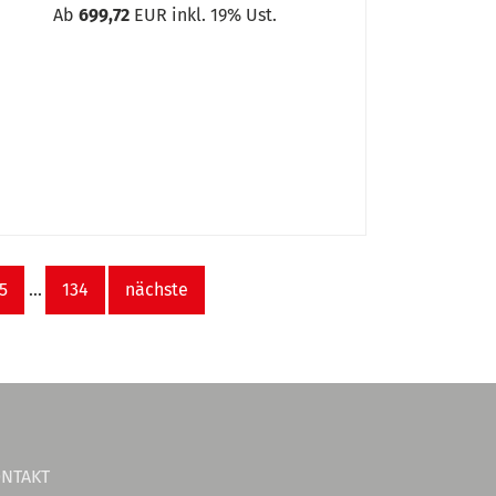
Ab
699,72
EUR inkl. 19% Ust.
5
...
134
nächste
NTAKT