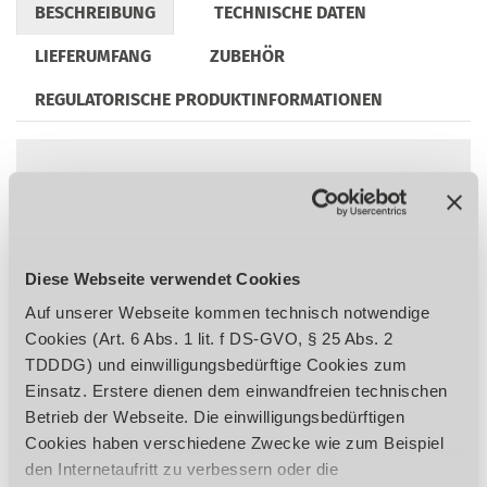
BESCHREIBUNG
TECHNISCHE DATEN
LIEFERUMFANG
ZUBEHÖR
REGULATORISCHE PRODUKTINFORMATIONEN
Kraftvoller 1,1 kW Motor
Ideal geeignet zum Absägen von
Vollmaterialen aus Stahl mit geringer
Zugfestigkeit und vorzugsweise zum
Diese Webseite verwendet Cookies
Absägen von Rohren, Profilen aus Stahl,
Auf unserer Webseite kommen technisch notwendige
Aluminium und Buntmetallen.
Cookies (Art. 6 Abs. 1 lit. f DS-GVO, § 25 Abs. 2
Eignet sich auch zum Trennen von Holz,
TDDDG) und einwilligungsbedürftige Cookies zum
Kunststoffen und anderen dünnen
Einsatz. Erstere dienen dem einwandfreien technischen
Nichteisenmetallen
Betrieb der Webseite. Die einwilligungsbedürftigen
Vom optionalen Arbeitstisch abnehmbar
Cookies haben verschiedene Zwecke wie zum Beispiel
für flexiblen Einsatz
den Internetaufritt zu verbessern oder die
Starke Brückenkonstruktion mit