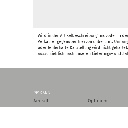
Wird in der Artikelbeschreibung und/oder in de
Verkäufer gegenüber hiervon unberührt. Umfang
oder fehlerhafte Darstellung wird nicht gehafte
ausschließlich nach unseren Lieferungs- und Za
MARKEN
Aircraft
Optimum
Rehm
Metallkraft
Schweisskraft
Holzkraft
C.raftweld
Holzkraft Casadei