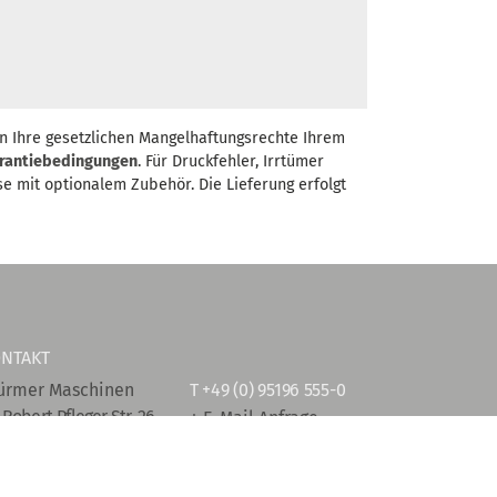
n Ihre gesetzlichen Mangelhaftungsrechte Ihrem
rantiebedingungen
. Für Druckfehler, Irrtümer
se mit optionalem Zubehör. Die Lieferung erfolgt
NTAKT
ürmer Maschinen
T
+49 (0) 95196 555-0
-Robert-Pfleger-Str. 26
+ E-Mail Anfrage
96103 Hallstadt
stellen