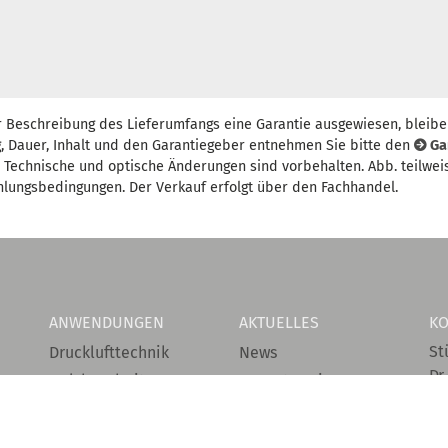
r Beschreibung des Lieferumfangs eine Garantie ausgewiesen, bleibe
, Dauer, Inhalt und den Garantiegeber entnehmen Sie bitte den
Ga
t. Technische und optische Änderungen sind vorbehalten. Abb. teilwei
hlungsbedingungen. Der Verkauf erfolgt über den Fachhandel.
ANWENDUNGEN
AKTUELLES
KO
St
Drucklufttechnik
News
Dr.
Holzbearbeitung
Messetermine
D-
Metallbearbeitung
Downloads
Reinigungstechnik