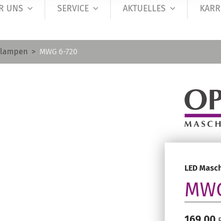
R UNS
SERVICE
AKTUELLES
KARR
nlampen
MWG 6-720
LED Masch
MWG
169,00