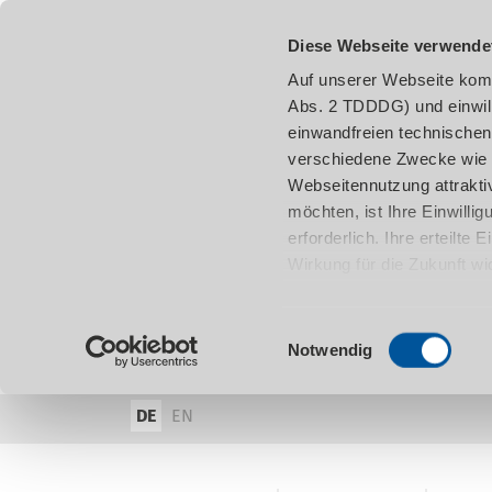
Diese Webseite verwende
Auf unserer Webseite komm
Abs. 2 TDDDG) und einwil
einwandfreien technischen
verschiedene Zwecke wie z
Webseitennutzung attraktiv
möchten, ist Ihre Einwill
erforderlich. Ihre erteilte
Wirkung für die Zukunft w
damit in Verbindung steh
entnehmen.
Einwilligungsauswahl
Notwendig
DE
EN