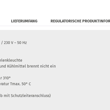
LIEFERUMFANG
REGULATORISCHE PRODUKTINFO
 / 230 V ~ 50 Hz
elenkleuchte
nd Kühlmittel brennt nicht ein
r 310°
atur Tmax. 50° C
eb mit Schutzleiteranschluss)