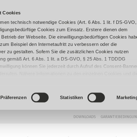
t Cookies
en technisch notwendige Cookies (Art. 6 Abs. 1 lit. f DS-GVO,
ligungsbedürftige Cookies zum Einsatz. Erstere dienen dem
 Betrieb der Webseite. Die einwilligungsbedürftigen Cookies hab
um Beispiel den Internetaufritt zu verbessern oder die
er zu gestalten. Sofern Sie die zusätzlichen Cookies nutzen
igung gemäß Art. 6 Abs. 1 lit. a DS-GVO, § 25 Abs. 1 TDDDG
 Einwilligung können Sie jederzeit durch Aufruf des Consent-Banne
iderrufen. Nähere Informationen zu den einzelnen Cookies und di
enden Datenverarbeitung können Sie unserer
Datenschutzerklär
Präferenzen
Statistiken
Marketin
DOWNLOADS
GARANTIEBEDINGU