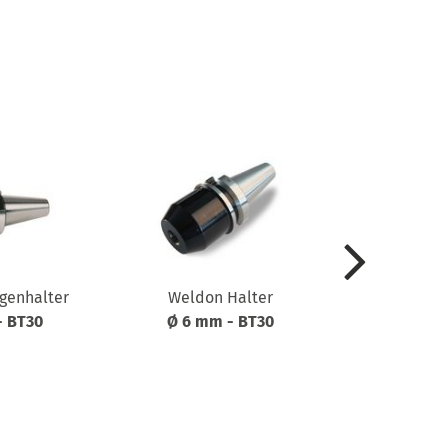
genhalter
Weldon Halter
Weldon 
- BT30
Ø 6 mm - BT30
Ø 8 mm 