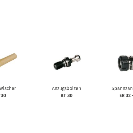
Wischer
Anzugsbolzen
Spannzan
T30
BT 30
ER 32 