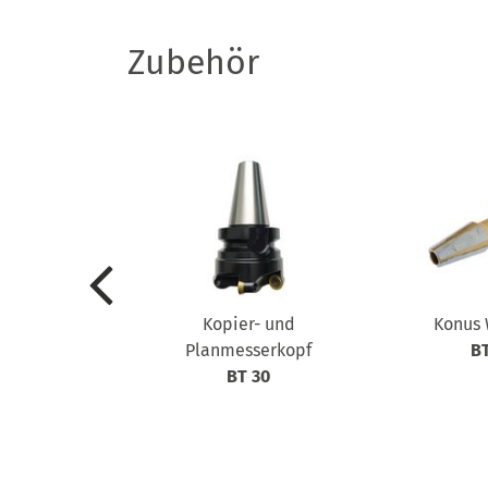
Zubehör
ersatz
Kopier- und
Konus 
l, 18-teilig
Planmesserkopf
B
BT 30