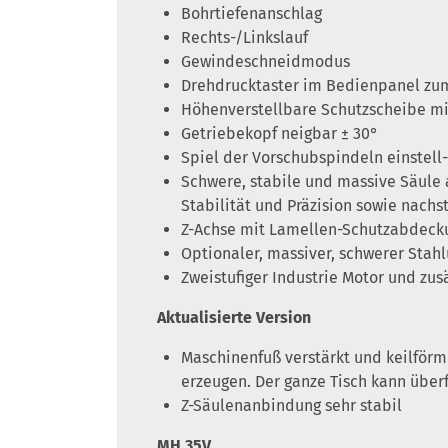
Bohrtiefenanschlag
Rechts-/Linkslauf
Gewindeschneidmodus
Drehdrucktaster im Bedienpanel zum
Höhenverstellbare Schutzscheibe mi
Getriebekopf neigbar ± 30°
Spiel der Vorschubspindeln einstell
Schwere, stabile und massive Säule
Stabilität und Präzision sowie nachs
Z-Achse mit Lamellen-Schutzabdecku
Optionaler, massiver, schwerer Stahlu
Zweistufiger Industrie Motor und zus
Aktualisierte Version
Maschinenfuß verstärkt und keilförm
erzeugen. Der ganze Tisch kann über
Z-Säulenanbindung sehr stabil
MH 35V