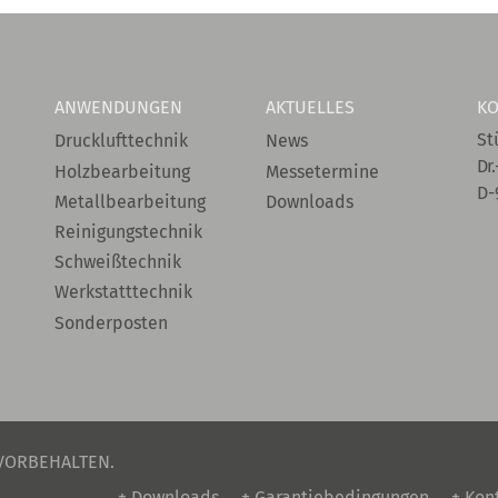
ANWENDUNGEN
AKTUELLES
KO
St
Drucklufttechnik
News
Dr.
Holzbearbeitung
Messetermine
D-
Metallbearbeitung
Downloads
Reinigungstechnik
Schweißtechnik
Werkstatttechnik
Sonderposten
 VORBEHALTEN.
+ Downloads
+ Garantiebedingungen
+ Kon