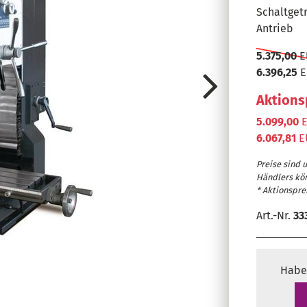
Schaltget
Antrieb
5.375,00
E
6.396,25
E
Aktions
5.099,00
E
6.067,81
E
Preise sind 
Händlers kö
* Aktionsprei
Art.-Nr.
33
Energiekette
Schonende L
Habe