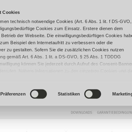
t Cookies
en technisch notwendige Cookies (Art. 6 Abs. 1 lit. f DS-GVO,
ligungsbedürftige Cookies zum Einsatz. Erstere dienen dem
 Betrieb der Webseite. Die einwilligungsbedürftigen Cookies hab
um Beispiel den Internetaufritt zu verbessern oder die
er zu gestalten. Sofern Sie die zusätzlichen Cookies nutzen
igung gemäß Art. 6 Abs. 1 lit. a DS-GVO, § 25 Abs. 1 TDDDG
 Einwilligung können Sie jederzeit durch Aufruf des Consent-Banne
iderrufen. Nähere Informationen zu den einzelnen Cookies und di
enden Datenverarbeitung können Sie unserer
Datenschutzerklär
Präferenzen
Statistiken
Marketin
DOWNLOADS
GARANTIEBEDINGU