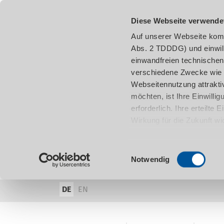
Diese Webseite verwende
Auf unserer Webseite komm
Abs. 2 TDDDG) und einwil
einwandfreien technischen
verschiedene Zwecke wie z
Webseitennutzung attraktiv
möchten, ist Ihre Einwill
erforderlich. Ihre erteilte
Wirkung für die Zukunft w
damit in Verbindung steh
entnehmen.
Einwilligungsauswahl
Notwendig
DE
EN