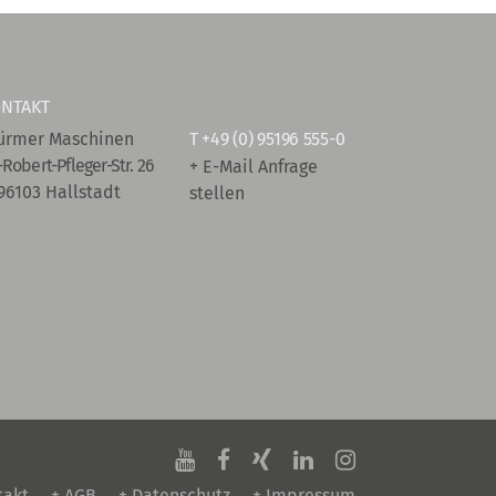
NTAKT
ürmer Maschinen
T
+49 (0) 95196 555-0
-Robert-Pfleger-Str. 26
+ E-Mail Anfrage
96103 Hallstadt
stellen
takt
+ AGB
+ Datenschutz
+ Impressum