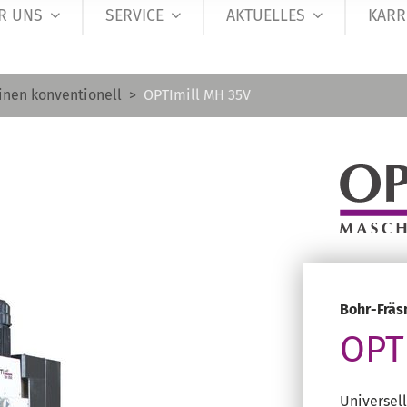
R UNS
SERVICE
AKTUELLES
KARR
inen konventionell
OPTImill MH 35V
Bohr-Frä
OPT
Universel