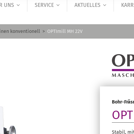
R UNS
SERVICE
AKTUELLES
KARR
inen konventionell
OPTImill MH 22V
Bohr-Frä
OPT
Stabil, mi