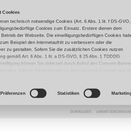
t Cookies
en technisch notwendige Cookies (Art. 6 Abs. 1 lit. f DS-GVO,
ligungsbedürftige Cookies zum Einsatz. Erstere dienen dem
 Betrieb der Webseite. Die einwilligungsbedürftigen Cookies hab
um Beispiel den Internetaufritt zu verbessern oder die
er zu gestalten. Sofern Sie die zusätzlichen Cookies nutzen
igung gemäß Art. 6 Abs. 1 lit. a DS-GVO, § 25 Abs. 1 TDDDG
 Einwilligung können Sie jederzeit durch Aufruf des Consent-Banne
iderrufen. Nähere Informationen zu den einzelnen Cookies und di
enden Datenverarbeitung können Sie unserer
Datenschutzerklär
Präferenzen
Statistiken
Marketin
DOWNLOADS
GARANTIEBEDINGU