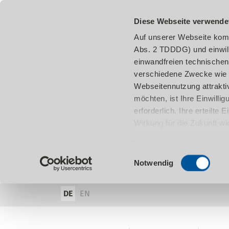
Diese Webseite verwende
Auf unserer Webseite komm
Abs. 2 TDDDG) und einwil
einwandfreien technischen
verschiedene Zwecke wie z
Webseitennutzung attraktiv
möchten, ist Ihre Einwill
erforderlich. Ihre erteilte
Wirkung für die Zukunft w
damit in Verbindung steh
entnehmen.
Einwilligungsauswahl
Notwendig
DE
EN