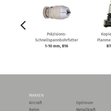
ersatz
Präzisions-
Kopie
l, 18-teilig
Schnellspannbohrfutter
Planme
1-10 mm, B16
BT
MARKEN
Aircraft
Optimum
Rehm
Metallkraft