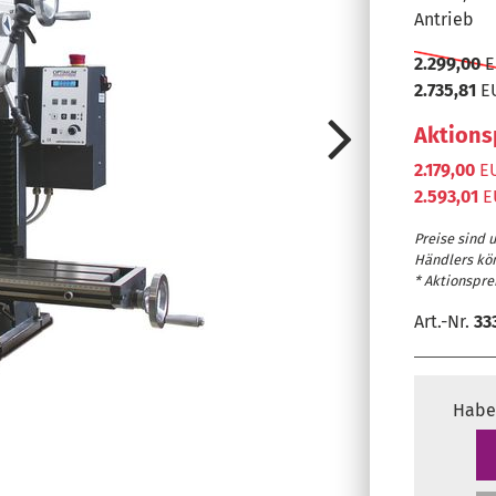
Antrieb
2.299,00
E
2.735,81
E
Aktions
2.179,00
EU
2.593,01
E
Preise sind 
Händlers kö
* Aktionsprei
Art.-Nr.
33
Energiekette
Schonende L
Habe