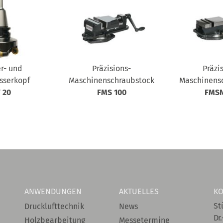
r- und
Präzisions-
Präzi
sserkopf
Maschinenschraubstock
Maschinens
 20
FMS 100
FMSN
ANWENDUNGEN
AKTUELLES
KO
St
Drucklufttechnik
News
Dr.
Holzbearbeitung
Messetermine