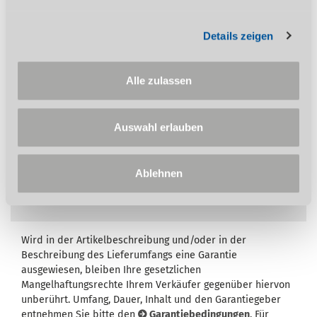
Schutz des Anwenders
Details zeigen
Auf diesen Artikel erhalten Sie die 3-Jahres
Alle zulassen
Stürmer Garantie bei Online-Registrierung.
Garantie nur für Endkunden in Deutschland
Auswahl erlauben
und Österreich anwendbar.
Ablehnen
Wird in der Artikelbeschreibung und/oder in der
Beschreibung des Lieferumfangs eine Garantie
ausgewiesen, bleiben Ihre gesetzlichen
Mangelhaftungsrechte Ihrem Verkäufer gegenüber hiervon
unberührt. Umfang, Dauer, Inhalt und den Garantiegeber
entnehmen Sie bitte den
Garantiebedingungen
. Für