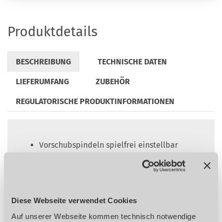
Produktdetails
BESCHREIBUNG
TECHNISCHE DATEN
LIEFERUMFANG
ZUBEHÖR
REGULATORISCHE PRODUKTINFORMATIONEN
Vorschubspindeln spielfrei einstellbar
durch nachstellbare Spindelmuttern
Stabile Schwalbenschwanzführung,
präzisionsgeschliffen und geschabt mit
nachstellbaren Keilleisten
Diese Webseite verwendet Cookies
EMV-Filter (zum Schutz empfindlicher
Elektronik vor Beeinflussung durch
Auf unserer Webseite kommen technisch notwendige