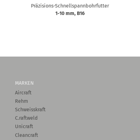
Präzisions-Schnellspannbohrfutter
1-10 mm, B16
MARKEN
Aircraft
Rehm
Schweisskraft
C.raftweld
Unicraft
Cleancraft