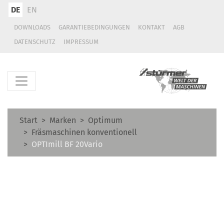
DE
EN
DOWNLOADS
GARANTIEBEDINGUNGEN
KONTAKT
AGB
DATENSCHUTZ
IMPRESSUM
Start
Marken
Optimum
Fräsmaschinen konventionell
OPTImill BF 20Vario