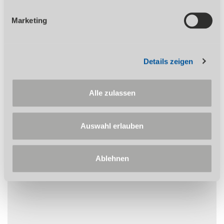
Hauptspindellager der Toleranzklasse P5
Marketing
Gehärtete Spindelnase
Wechselzahnräder-Satz zum
Gewindeschneiden im Standard
Lieferumfang
Details zeigen
Umfangreiches Zubehör
Wertbeständig
Alle zulassen
Auswahl erlauben
Auf diesen Artikel erhalten Sie die 3-Jahres
Stürmer Garantie bei Online-Registrierung.
Garantie nur für Endkunden in Deutschland
Ablehnen
und Österreich anwendbar.