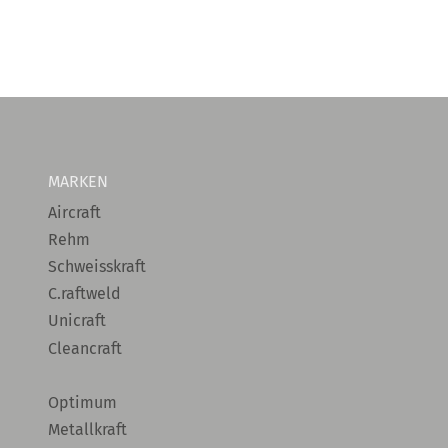
MARKEN
Aircraft
Rehm
Schweisskraft
C.raftweld
Unicraft
Cleancraft
Optimum
Metallkraft