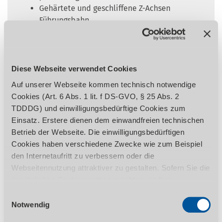
Gehärtete und geschliffene Z-Achsen
Führungsbahn
Gehärtete Spindelnase (DIN 6350)
Garantierte Rundlaufgenauigkeit der
Spindelnase besser als 0,009 mm
Automatischer Längs- /Leitspindelantrieb
Diese Webseite verwendet Cookies
Rollgewalzte Trapezgewinde der
Auf unserer Webseite kommen technisch notwendige
Leitspindel
Cookies (Art. 6 Abs. 1 lit. f DS-GVO, § 25 Abs. 2
Leitspindel in zwei Sinterlagern gelagert
TDDDG) und einwilligungsbedürftige Cookies zum
Längs -, Plan - und Oberschlitten
Einsatz. Erstere dienen dem einwandfreien technischen
Rechts-/Linkslauf im Bedienfeld schaltbar
Betrieb der Webseite. Die einwilligungsbedürftigen
Gehärtete Hauptspindel in nachstellbaren
Cookies haben verschiedene Zwecke wie zum Beispiel
präzisen Kegelrollenlagern gelagert
den Internetaufritt zu verbessern oder die
Kegelrollenlager in P5 Qualität
Webseitennutzung attraktiver zu gestalten. Sofern Sie die
Zylindrische Zentrieraufnahme
zusätzlichen Cookies nutzen möchten, ist Ihre
Gehärtete Spindelnase mit Ø 21 mm
Einwilligung gemäß Art. 6 Abs. 1 lit. a DS-GVO, § 25 Abs.
Einwilligungsauswahl
Spindelbohrung
1 TDDDG erforderlich. Ihre erteilte Einwilligung können
Notwendig
Drehfutter Rundlaufgenauigkeit besser als
Sie jederzeit durch Aufruf des Consent-Banners mit