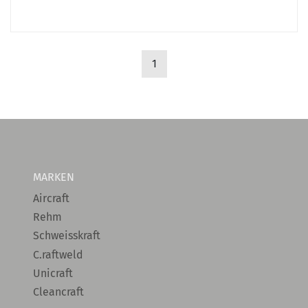
1
MARKEN
Aircraft
Rehm
Schweisskraft
C.raftweld
Unicraft
Cleancraft