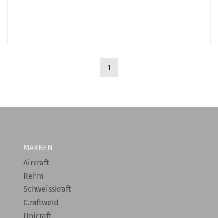
1
MARKEN
Aircraft
Rehm
Schweisskraft
C.raftweld
Unicraft