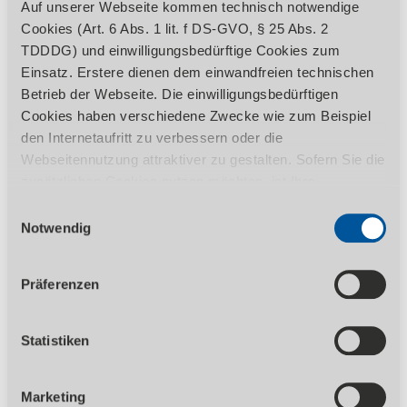
Auf unserer Webseite kommen technisch notwendige
Cookies (Art. 6 Abs. 1 lit. f DS-GVO, § 25 Abs. 2
TDDDG) und einwilligungsbedürftige Cookies zum
Einsatz. Erstere dienen dem einwandfreien technischen
Betrieb der Webseite. Die einwilligungsbedürftigen
Cookies haben verschiedene Zwecke wie zum Beispiel
den Internetaufritt zu verbessern oder die
Webseitennutzung attraktiver zu gestalten. Sofern Sie die
ZUM PRODUKT
zusätzlichen Cookies nutzen möchten, ist Ihre
Einwilligung gemäß Art. 6 Abs. 1 lit. a DS-GVO, § 25 Abs.
1.799,00
EUR zzgl. Ust.
Einwilligungsauswahl
1 TDDDG erforderlich. Ihre erteilte Einwilligung können
2.140,81
EUR inkl. 19% Ust.
Notwendig
Sie jederzeit durch Aufruf des Consent-Banners mit
mit schwenkbarem Sägeblatt
Wirkung für die Zukunft widerrufen. Nähere Informationen
Präferenzen
zu den einzelnen Cookies und die damit in Verbindung
stehenden Datenverarbeitung können Sie unserer
Datenschutzerklärung
entnehmen.
Statistiken
Marketing