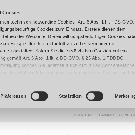
t Cookies
en technisch notwendige Cookies (Art. 6 Abs. 1 lit. f DS-GVO,
ligungsbedürftige Cookies zum Einsatz. Erstere dienen dem
 Betrieb der Webseite. Die einwilligungsbedürftigen Cookies hab
um Beispiel den Internetaufritt zu verbessern oder die
er zu gestalten. Sofern Sie die zusätzlichen Cookies nutzen
igung gemäß Art. 6 Abs. 1 lit. a DS-GVO, § 25 Abs. 1 TDDDG
 Einwilligung können Sie jederzeit durch Aufruf des Consent-Banne
iderrufen. Nähere Informationen zu den einzelnen Cookies und di
enden Datenverarbeitung können Sie unserer
Datenschutzerklär
Präferenzen
Statistiken
Marketin
DOWNLOADS
GARANTIEBEDINGU