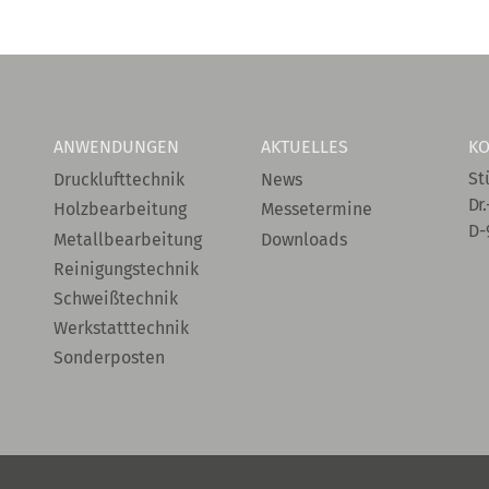
ANWENDUNGEN
AKTUELLES
KO
St
Drucklufttechnik
News
Dr.
Holzbearbeitung
Messetermine
D-
Metallbearbeitung
Downloads
Reinigungstechnik
Schweißtechnik
Werkstatttechnik
Sonderposten