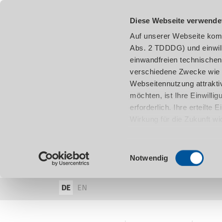
Diese Webseite verwende
Auf unserer Webseite komm
Abs. 2 TDDDG) und einwil
einwandfreien technischen
verschiedene Zwecke wie z
Webseitennutzung attraktiv
möchten, ist Ihre Einwill
erforderlich. Ihre erteilte
Wirkung für die Zukunft w
damit in Verbindung steh
entnehmen.
Einwilligungsauswahl
Notwendig
DE
EN