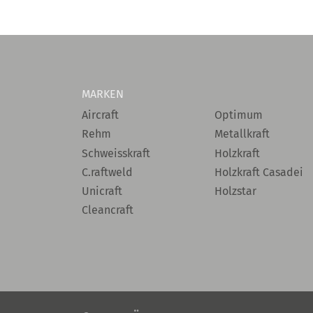
MARKEN
Aircraft
Optimum
Rehm
Metallkraft
Schweisskraft
Holzkraft
C.raftweld
Holzkraft Casadei
Unicraft
Holzstar
Cleancraft