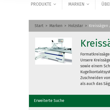
PRODUKTE
MARKEN
ÜBE
Start
Marken
Holzstar
Kreissägen 
Kreiss
Formatkreissäge
Unsere Kreissäg
sowie einem Sch
Kugelkontaktsys
Zuschneiden von
als auch das Säg
Erweiterte Suche