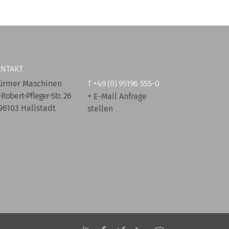
NTAKT
ürmer Maschinen
T
+49 (0) 95196 555-0
-Robert-Pfleger-Str. 26
+ E-Mail Anfrage
96103 Hallstadt
stellen