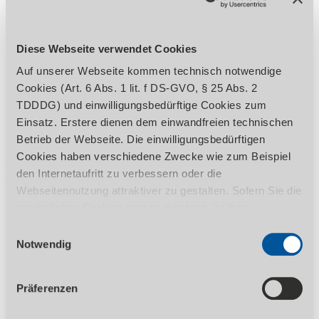
Diese Webseite verwendet Cookies
Auf unserer Webseite kommen technisch notwendige
Cookies (Art. 6 Abs. 1 lit. f DS-GVO, § 25 Abs. 2
TDDDG) und einwilligungsbedürftige Cookies zum
Einsatz. Erstere dienen dem einwandfreien technischen
Klein-Drechselbank
Betrieb der Webseite. Die einwilligungsbedürftigen
DB 450
Cookies haben verschiedene Zwecke wie zum Beispiel
den Internetaufritt zu verbessern oder die
%
Webseitennutzung attraktiver zu gestalten. Sofern Sie die
zusätzlichen Cookies nutzen möchten, ist Ihre
Einwilligung gemäß Art. 6 Abs. 1 lit. a DS-GVO, § 25 Abs.
Einwilligungsauswahl
1 TDDDG erforderlich. Ihre erteilte Einwilligung können
Notwendig
Sie jederzeit durch Aufruf des Consent-Banners mit
Wirkung für die Zukunft widerrufen. Nähere Informationen
Präferenzen
zu den einzelnen Cookies und die damit in Verbindung
stehenden Datenverarbeitung können Sie unserer