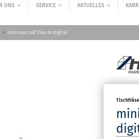
R UNS
SERVICE
AKTUELLES
KARR
minimax twf 55es M digital
Tischfräs
min
digi