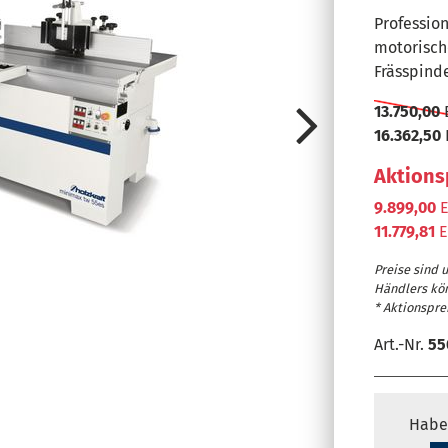
Professio
motorisch
Frässpind
13.750,00
16.362,50
Aktions
9.899,00
E
11.779,81
E
Ausgestattet
Preise sind 
Dauerhaft le
Händlers kö
Staub- und 
* Aktionsprei
Kugel und Tr
Art.-Nr.
55
10 Jahre Hol
Habe