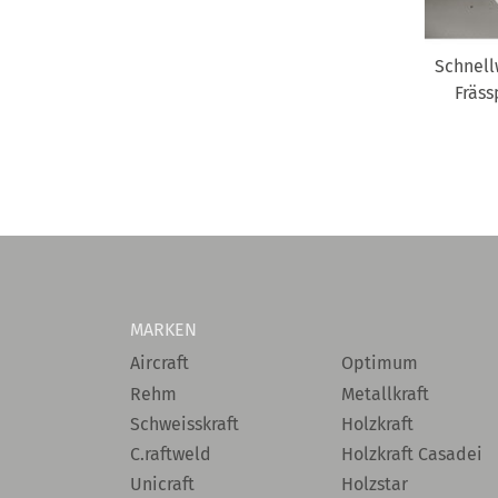
Schnell
Fräss
MARKEN
Aircraft
Optimum
Rehm
Metallkraft
Schweisskraft
Holzkraft
C.raftweld
Holzkraft Casadei
Unicraft
Holzstar