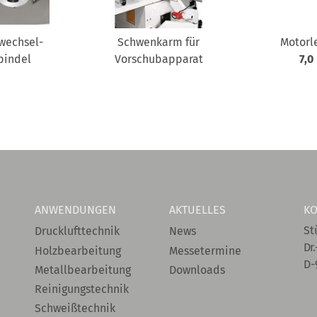
wechsel-
Schwenkarm für
Motorl
pindel
Vorschubapparat
7,0
ANWENDUNGEN
AKTUELLES
KO
St
Drucklufttechnik
News
Dr.
Holzbearbeitung
Messetermine
D-
Metallbearbeitung
Downloads
Reinigungstechnik
Schweißtechnik