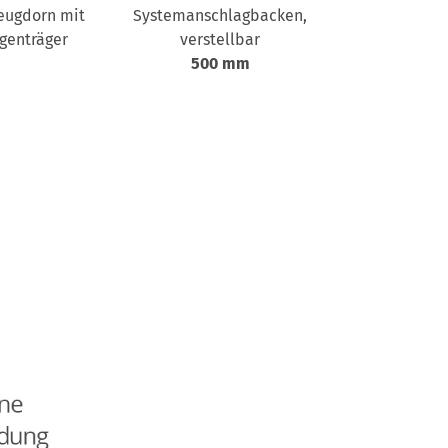
eugdorn mit
Systemanschlagbacken,
Zubehö
genträger
verstellbar
minima
500 mm