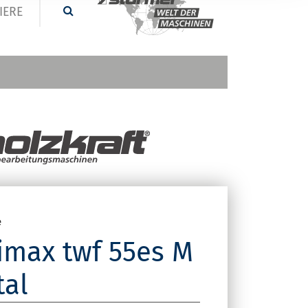
IERE
e
imax twf 55es M
tal