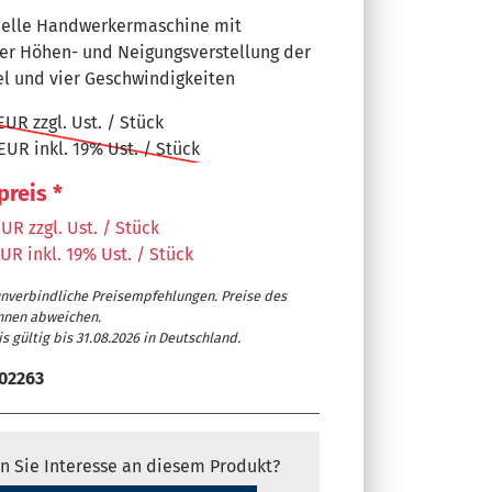
nelle Handwerkermaschine mit
er Höhen- und Neigungsverstellung der
el und vier Geschwindigkeiten
EUR zzgl. Ust. / Stück
EUR inkl. 19% Ust. / Stück
preis *
UR zzgl. Ust. / Stück
UR inkl. 19% Ust. / Stück
 mit tausendfach bewährtem Kugelkontaktsystem
unverbindliche Preisempfehlungen. Preise des
ichtgängig
nnen abweichen.
schmutzunempfindlich durch minimalen Berührungspunkt zwi
s gültig bis 31.08.2026 in Deutschland.
apezschiene
02263
zkraft-Garantie auf Verschleiß der Führungsbahnen
n Sie Interesse an diesem Produkt?