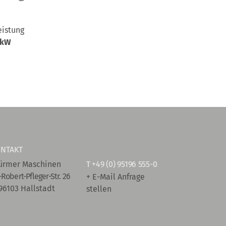
eistung
 kW
NTAKT
ürmer Maschinen
T
+49 (0) 95196 555-0
-Robert-Pfleger-Str. 26
+ E-Mail Anfrage
96103 Hallstadt
stellen