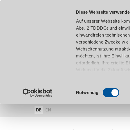
Diese Webseite verwende
Auf unserer Webseite komm
Abs. 2 TDDDG) und einwil
einwandfreien technischen
verschiedene Zwecke wie z
Webseitennutzung attraktiv
möchten, ist Ihre Einwill
erforderlich. Ihre erteilte
Wirkung für die Zukunft w
damit in Verbindung steh
entnehmen.
Einwilligungsauswahl
Notwendig
DE
EN