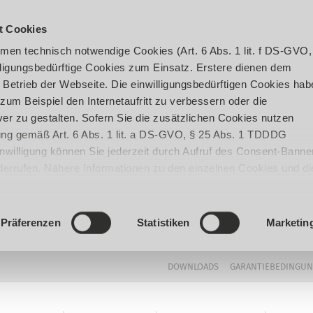
t Cookies
en technisch notwendige Cookies (Art. 6 Abs. 1 lit. f DS-GVO,
ligungsbedürftige Cookies zum Einsatz. Erstere dienen dem
 Betrieb der Webseite. Die einwilligungsbedürftigen Cookies hab
um Beispiel den Internetaufritt zu verbessern oder die
er zu gestalten. Sofern Sie die zusätzlichen Cookies nutzen
igung gemäß Art. 6 Abs. 1 lit. a DS-GVO, § 25 Abs. 1 TDDDG
 Einwilligung können Sie jederzeit durch Aufruf des Consent-Banne
iderrufen. Nähere Informationen zu den einzelnen Cookies und di
enden Datenverarbeitung können Sie unserer
Datenschutzerklär
Präferenzen
Statistiken
Marketin
DOWNLOADS
GARANTIEBEDINGU