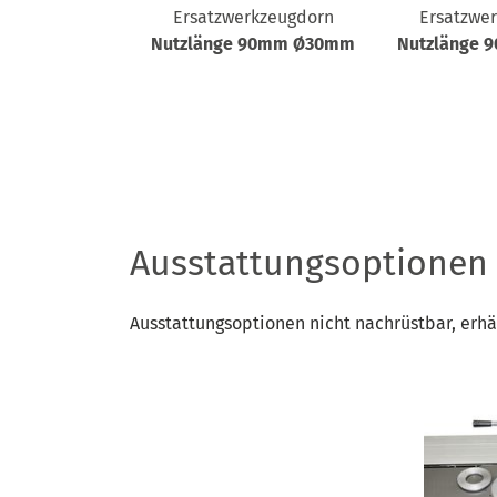
lanschlag
Ersatzwerkzeugdorn
Ersatzwe
650 mm
Nutzlänge 90mm Ø30mm
Nutzlänge
Ausstattungsoptionen
Ausstattungsoptionen nicht nachrüstbar, erhä