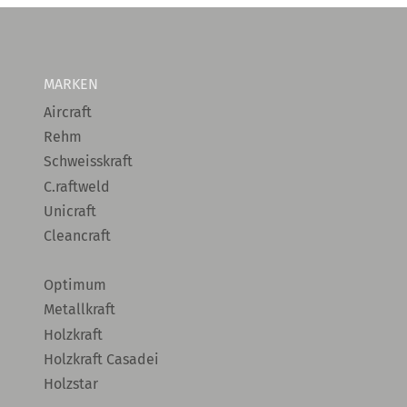
MARKEN
Aircraft
Rehm
Schweisskraft
C.raftweld
Unicraft
Cleancraft
Optimum
Metallkraft
Holzkraft
Holzkraft Casadei
Holzstar