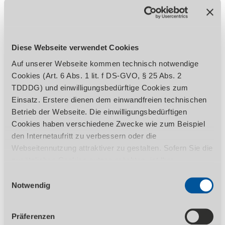
Hochbeständiges gummiertes Förderband
Stufenloser Vorschub
Einlaufhöhe konstant
Modelle str l mit stufenlos regelbarer,
Diese Webseite verwendet Cookies
invertergesteuerter Bürstendrehzahl: dies
ermöglicht die genaue Anpassung der
Auf unserer Webseite kommen technisch notwendige
Drehzahl an den Werkstoff, dadurch
Cookies (Art. 6 Abs. 1 lit. f DS-GVO, § 25 Abs. 2
besonders für empfindliche Werkstoffe
TDDDG) und einwilligungsbedürftige Cookies zum
geeignet.
Einsatz. Erstere dienen dem einwandfreien technischen
Einheit für Sägeschnittoptik optional
Betrieb der Webseite. Die einwilligungsbedürftigen
erhältlich
Cookies haben verschiedene Zwecke wie zum Beispiel
den Internetaufritt zu verbessern oder die
Webseitennutzung attraktiver zu gestalten. Sofern Sie die
zusätzlichen Cookies nutzen möchten, ist Ihre
Auf diesen Artikel erhalten Sie die 3-Jahres
Einwilligung gemäß Art. 6 Abs. 1 lit. a DS-GVO, § 25 Abs.
Einwilligungsauswahl
Stürmer Garantie bei Online-Registrierung.
1 TDDDG erforderlich. Ihre erteilte Einwilligung können
Notwendig
Garantie nur für Endkunden in Deutschland
Sie jederzeit durch Aufruf des Consent-Banners mit
und Österreich anwendbar.
Wirkung für die Zukunft widerrufen. Nähere Informationen
Präferenzen
zu den einzelnen Cookies und die damit in Verbindung