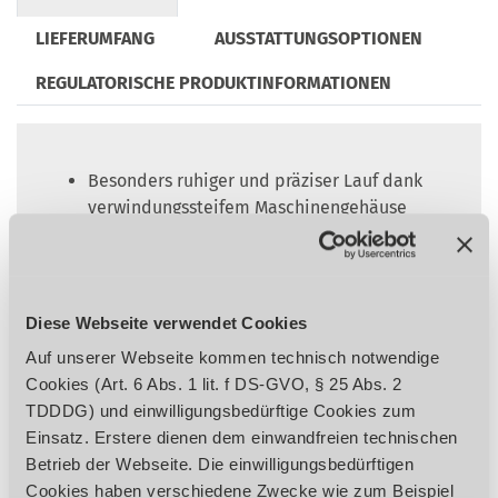
LIEFERUMFANG
AUSSTATTUNGSOPTIONEN
REGULATORISCHE PRODUKTINFORMATIONEN
Besonders ruhiger und präziser Lauf dank
verwindungssteifem Maschinengehäuse
Massive Guss-Schwungräder und
Späneabstreifer
Grauguss-Sägetisch mit geschliffener und
polierter Oberfläche
Diese Webseite verwendet Cookies
Leichtgängiger Alu-Formatschiebeschlitten
Auf unserer Webseite kommen technisch notwendige
mit Teleskop-Ablänganschlag mit
Cookies (Art. 6 Abs. 1 lit. f DS-GVO, § 25 Abs. 2
Klappanschlägen
TDDDG) und einwilligungsbedürftige Cookies zum
Aluminium-Parallelanschlag mit
Einsatz. Erstere dienen dem einwandfreien technischen
Rundstangenführung, leicht verschiebbar
Betrieb der Webseite. Die einwilligungsbedürftigen
Hoher Bedienkomfort durch fahrbares
Cookies haben verschiedene Zwecke wie zum Beispiel