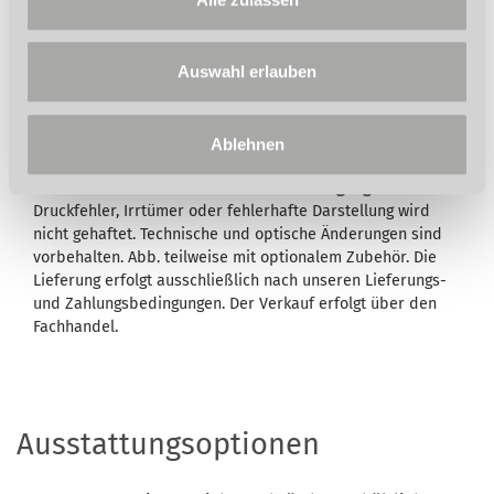
Auswahl erlauben
Wird in der Artikelbeschreibung und/oder in der
Beschreibung des Lieferumfangs eine Garantie
ausgewiesen, bleiben Ihre gesetzlichen
Mangelhaftungsrechte Ihrem Verkäufer gegenüber hiervon
Ablehnen
unberührt. Umfang, Dauer, Inhalt und den Garantiegeber
entnehmen Sie bitte den
Garantiebedingungen
. Für
Druckfehler, Irrtümer oder fehlerhafte Darstellung wird
nicht gehaftet. Technische und optische Änderungen sind
vorbehalten. Abb. teilweise mit optionalem Zubehör. Die
Lieferung erfolgt ausschließlich nach unseren Lieferungs-
und Zahlungsbedingungen. Der Verkauf erfolgt über den
Fachhandel.
Ausstattungsoptionen