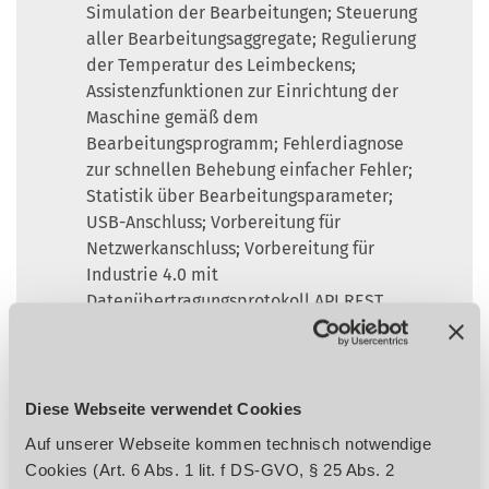
Simulation der Bearbeitungen; Steuerung
aller Bearbeitungsaggregate; Regulierung
der Temperatur des Leimbeckens;
Assistenzfunktionen zur Einrichtung der
Maschine gemäß dem
Bearbeitungsprogramm; Fehlerdiagnose
zur schnellen Behebung einfacher Fehler;
Statistik über Bearbeitungsparameter;
USB-Anschluss; Vorbereitung für
Netzwerkanschluss; Vorbereitung für
Industrie 4.0 mit
Datenübertragungsprotokoll API REST
Hervorragende Zugänglichkeit zu den
Arbeitsaggregaten dank der großen Haube,
die Schutz und Geräuschreduzierung
gewährleistet
Diese Webseite verwendet Cookies
Monoblock-Konstruktion aus Stahl sorgt für
Auf unserer Webseite kommen technisch notwendige
hohe Stabilität und Steifigkeit der
Cookies (Art. 6 Abs. 1 lit. f DS-GVO, § 25 Abs. 2
Maschine