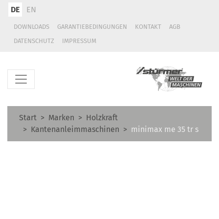
DE
EN
DOWNLOADS
GARANTIEBEDINGUNGEN
KONTAKT
AGB
DATENSCHUTZ
IMPRESSUM
Start
Marken
Holzkraft
Kantenanleimmaschinen
minimax me 35 tr s