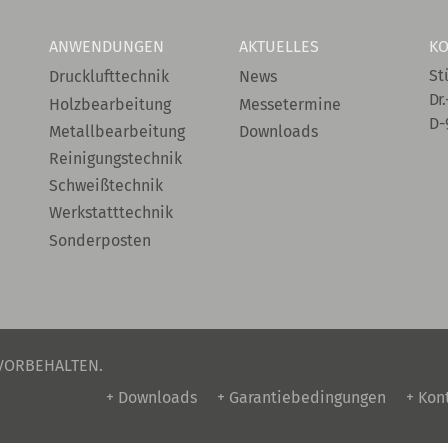
ANWENDUNGEN
AKTUELLES
KO
St
Drucklufttechnik
News
Dr.
Holzbearbeitung
Messetermine
D-
Metallbearbeitung
Downloads
Reinigungstechnik
Schweißtechnik
Werkstatttechnik
Sonderposten
 VORBEHALTEN.
+ Downloads
+ Garantiebedingungen
+ Kon