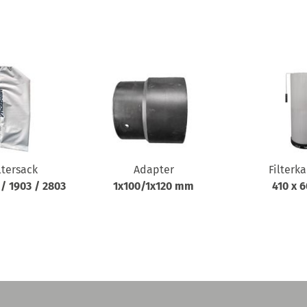
ltersack
Adapter
Filterk
 / 1903 / 2803
1x100/1x120 mm
410 x 