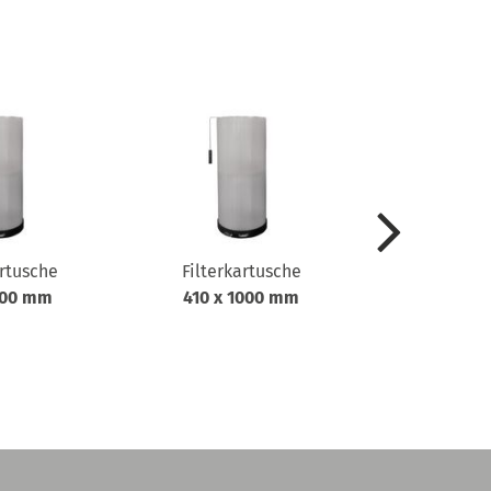
artusche
Filterkartusche
Anlaufau
600 mm
410 x 1000 mm
ALA