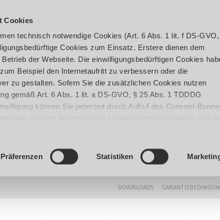
t Cookies
en technisch notwendige Cookies (Art. 6 Abs. 1 lit. f DS-GVO,
ligungsbedürftige Cookies zum Einsatz. Erstere dienen dem
 Betrieb der Webseite. Die einwilligungsbedürftigen Cookies hab
um Beispiel den Internetaufritt zu verbessern oder die
er zu gestalten. Sofern Sie die zusätzlichen Cookies nutzen
igung gemäß Art. 6 Abs. 1 lit. a DS-GVO, § 25 Abs. 1 TDDDG
 Einwilligung können Sie jederzeit durch Aufruf des Consent-Banne
iderrufen. Nähere Informationen zu den einzelnen Cookies und di
enden Datenverarbeitung können Sie unserer
Datenschutzerklär
Präferenzen
Statistiken
Marketin
DOWNLOADS
GARANTIEBEDINGU