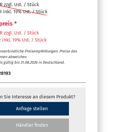
 zzgl. Ust. / Stück
 inkl. 19% Ust. / Stück
preis *
 zzgl. Ust. / Stück
 inkl. 19% Ust. / Stück
unverbindliche Preisempfehlungen. Preise des
nnen abweichen.
s gültig bis 31.08.2026 in Deutschland.
28193
n Sie Interesse an diesem Produkt?
re Absaugeinheit ermöglicht Absaugführung von unten oder 
t ASA 7703)
Anfrage stellen
Händler finden