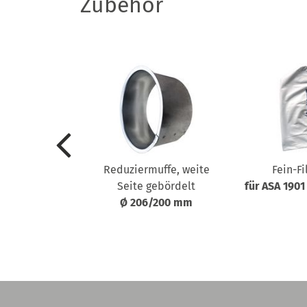
Zubehör
kel ASA 1901-
Reduziermuffe, weite
Fein-Fi
703
Seite gebördelt
für ASA 1901
Schalter für
Ø 206/200 mm
betrieb