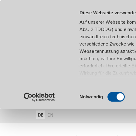
Diese Webseite verwende
Auf unserer Webseite komm
Abs. 2 TDDDG) und einwil
einwandfreien technischen
verschiedene Zwecke wie z
Webseitennutzung attraktiv
möchten, ist Ihre Einwill
erforderlich. Ihre erteilte
Wirkung für die Zukunft w
damit in Verbindung steh
entnehmen.
Einwilligungsauswahl
Notwendig
DE
EN