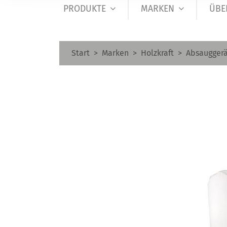
PRODUKTE
MARKEN
ÜBE
Start
Marken
Holzkraft
Absauggerä