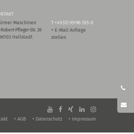
NTAKT
ürmer Maschinen
T
+49 (0) 95196 555-0
-Robert-Pfleger-Str. 26
+ E-Mail Anfrage
96103 Hallstadt
stellen
takt
+ AGB
+ Datenschutz
+ Impressum