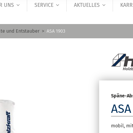
R UNS
SERVICE
AKTUELLES
KARR
te und Entstauber
ASA 1903
Späne-Ab
ASA
mobil, mi