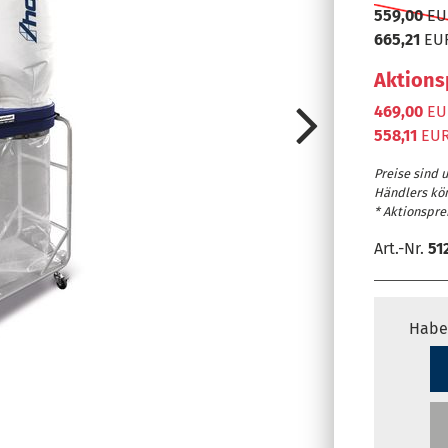
559,00
EUR
665,21
EUR
Aktions
469,00
EUR
558,11
EUR
Preise sind 
Händlers kö
* Aktionsprei
Art.-Nr.
51
Habe
Um 180° drehba
(Abbildung zeig