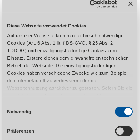
Diese Webseite verwendet Cookies
Auf unserer Webseite kommen technisch notwendige
ZUM PRODUKT
Cookies (Art. 6 Abs. 1 lit. f DS-GVO, § 25 Abs. 2
TDDDG) und einwilligungsbedürftige Cookies zum
889,00
EUR zzgl. Ust.
Einsatz. Erstere dienen dem einwandfreien technischen
1.057,91
EUR inkl. 19% Ust.
Betrieb der Webseite. Die einwilligungsbedürftigen
Cookies haben verschiedene Zwecke wie zum Beispiel
Massive Tischdrechselbank mit variabler
den Internetaufritt zu verbessern oder die
Drehzahlverstellung
Webseitennutzung attraktiver zu gestalten. Sofern Sie die
zusätzlichen Cookies nutzen möchten, ist Ihre
Einwilligung gemäß Art. 6 Abs. 1 lit. a DS-GVO, § 25 Abs.
Einwilligungsauswahl
1 TDDDG erforderlich. Ihre erteilte Einwilligung können
Notwendig
Sie jederzeit durch Aufruf des Consent-Banners mit
Wirkung für die Zukunft widerrufen. Nähere Informationen
Präferenzen
zu den einzelnen Cookies und die damit in Verbindung