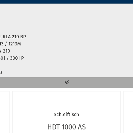
e RLA 210 BP
13 / 1213M
/ 210
01 / 3001 P
B
Schleiftisch
HDT 1000 AS