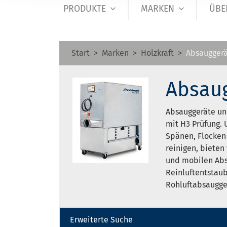
PRODUKTE
MARKEN
ÜBE
Start
Marken
Holzkraft
Absauggerä
Absaug
Absauggeräte un
mit H3 Prüfung.
Spänen, Flocken
reinigen, bieten
und mobilen Abs
Reinluftentstaub
Rohluftabsaugge
Erweiterte Suche