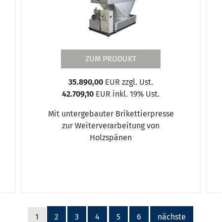
ZUM PRODUKT
35.890,00
EUR zzgl. Ust.
42.709,10
EUR inkl. 19% Ust.
Mit untergebauter Brikettierpresse
zur Weiterverarbeitung von
Holzspänen
1
2
3
4
5
6
nächste