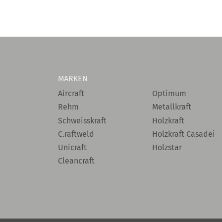
MARKEN
Aircraft
Optimum
Rehm
Metallkraft
Schweisskraft
Holzkraft
C.raftweld
Holzkraft Casadei
Unicraft
Holzstar
Cleancraft