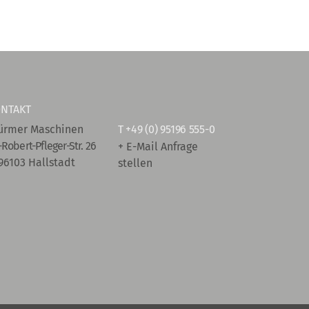
NTAKT
ürmer Maschinen
T
+49 (0) 95196 555-0
-Robert-Pfleger-Str. 26
+ E-Mail Anfrage
96103 Hallstadt
stellen