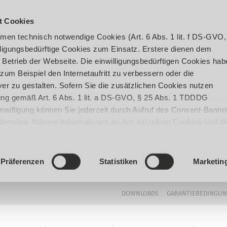
t Cookies
en technisch notwendige Cookies (Art. 6 Abs. 1 lit. f DS-GVO,
ligungsbedürftige Cookies zum Einsatz. Erstere dienen dem
 Betrieb der Webseite. Die einwilligungsbedürftigen Cookies hab
um Beispiel den Internetaufritt zu verbessern oder die
er zu gestalten. Sofern Sie die zusätzlichen Cookies nutzen
igung gemäß Art. 6 Abs. 1 lit. a DS-GVO, § 25 Abs. 1 TDDDG
 Einwilligung können Sie jederzeit durch Aufruf des Consent-Banne
iderrufen. Nähere Informationen zu den einzelnen Cookies und di
enden Datenverarbeitung können Sie unserer
Datenschutzerklär
Präferenzen
Statistiken
Marketin
DOWNLOADS
GARANTIEBEDINGU