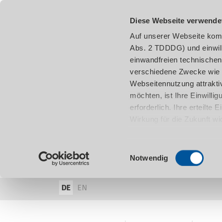
Diese Webseite verwende
Auf unserer Webseite komm
Abs. 2 TDDDG) und einwil
einwandfreien technischen
verschiedene Zwecke wie z
Webseitennutzung attraktiv
möchten, ist Ihre Einwill
erforderlich. Ihre erteilte
Wirkung für die Zukunft w
damit in Verbindung steh
entnehmen.
Einwilligungsauswahl
Notwendig
DE
EN