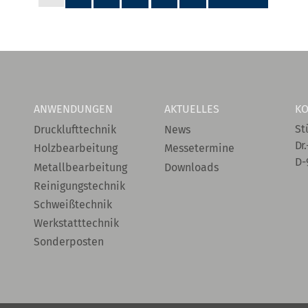
ANWENDUNGEN
AKTUELLES
KO
St
Drucklufttechnik
News
Dr.
Holzbearbeitung
Messetermine
D-
Metallbearbeitung
Downloads
Reinigungstechnik
Schweißtechnik
Werkstatttechnik
Sonderposten