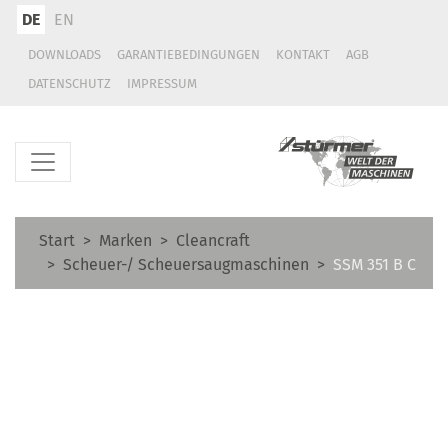
DE
EN
DOWNLOADS
GARANTIEBEDINGUNGEN
KONTAKT
AGB
DATENSCHUTZ
IMPRESSUM
Start
Marken
Cleancraft
Scheuer-/ Scheuersaugmaschinen
SSM 351 B C