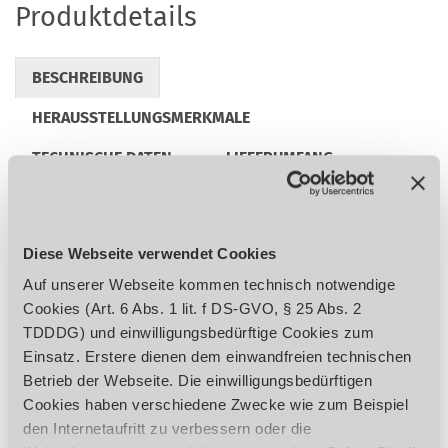
Produktdetails
BESCHREIBUNG
HERAUSSTELLUNGSMERKMALE
TECHNISCHE DATEN
LIEFERUMFANG
AUSSTATTUNG
ZUBEHÖR
REGULATORISCHE PRODUKTINFORMATIONEN
Diese Webseite verwendet Cookies
Auf unserer Webseite kommen technisch notwendige
Cookies (Art. 6 Abs. 1 lit. f DS-GVO, § 25 Abs. 2
Ideal für die Reinigung von Hartböden
TDDDG) und einwilligungsbedürftige Cookies zum
Optimal geeignet für die professionelle
Einsatz. Erstere dienen dem einwandfreien technischen
Reinigung auf engstem Raum, in engen
Betrieb der Webseite. Die einwilligungsbedürftigen
Räumen z.B. sanitären Einrichtungen sowie
Cookies haben verschiedene Zwecke wie zum Beispiel
Büros und Schulen
den Internetaufritt zu verbessern oder die
Großes Tankvolumen für eine