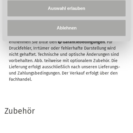
Auswahl erlauben
Wird in der Artikelbeschreibung und/oder in der
Beschreibung des Lieferumfangs eine Garantie
ausgewiesen, bleiben Ihre gesetzlichen
Ablehnen
Mangelhaftungsrechte Ihrem Verkäufer gegenüber hiervon
unberührt. Umfang, Dauer, Inhalt und den Garantiegeber
entnehmen Sie bitte den
Garantiebedingungen
. Für
Druckfehler, Irrtümer oder fehlerhafte Darstellung wird
nicht gehaftet. Technische und optische Änderungen sind
vorbehalten. Abb. teilweise mit optionalem Zubehör. Die
Lieferung erfolgt ausschließlich nach unseren Lieferungs-
und Zahlungsbedingungen. Der Verkauf erfolgt über den
Fachhandel.
Zubehör