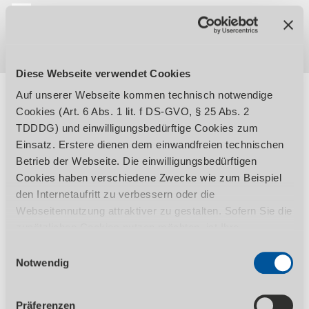
DE
EN
DOWNLOADS
GARANTIEBEDINGUNGEN
KONTAKT
AGB
DATENSCHUTZ
IMPRESSUM
Diese Webseite verwendet Cookies
Auf unserer Webseite kommen technisch notwendige
Cookies (Art. 6 Abs. 1 lit. f DS-GVO, § 25 Abs. 2
TDDDG) und einwilligungsbedürftige Cookies zum
Start
Produkte
Holzbearbeitung
Einsatz. Erstere dienen dem einwandfreien technischen
Werkstattausstattung
HT 350 M PSR
Betrieb der Webseite. Die einwilligungsbedürftigen
Cookies haben verschiedene Zwecke wie zum Beispiel
den Internetaufritt zu verbessern oder die
Webseitennutzung attraktiver zu gestalten. Sofern Sie die
zusätzlichen Cookies nutzen möchten, ist Ihre
Einwilligung gemäß Art. 6 Abs. 1 lit. a DS-GVO, § 25 Abs.
Einwilligungsauswahl
1 TDDDG erforderlich. Ihre erteilte Einwilligung können
Notwendig
Sie jederzeit durch Aufruf des Consent-Banners mit
Wirkung für die Zukunft widerrufen. Nähere Informationen
Präferenzen