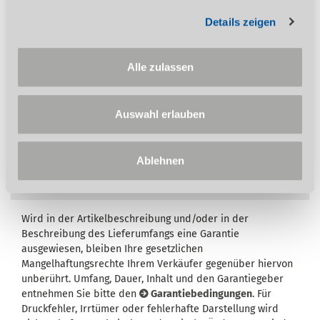
Konstruktionsprinzip mit leichtgängigem
Scherenmechanismus stellt sicher, dass
Details zeigen
die Plattform absolut parallel gehoben
und gesenkt werden kann
Alle zulassen
Einfach zu rangieren durch vier Lenkrollen
Zwei Rollen mit Feststellern ausgestattet
Erfüllt die Sicherheitskriterien der EN
Auswahl erlauben
1570-1
Ablehnen
Wird in der Artikelbeschreibung und/oder in der
Beschreibung des Lieferumfangs eine Garantie
ausgewiesen, bleiben Ihre gesetzlichen
Mangelhaftungsrechte Ihrem Verkäufer gegenüber hiervon
unberührt. Umfang, Dauer, Inhalt und den Garantiegeber
entnehmen Sie bitte den
Garantiebedingungen
. Für
Druckfehler, Irrtümer oder fehlerhafte Darstellung wird