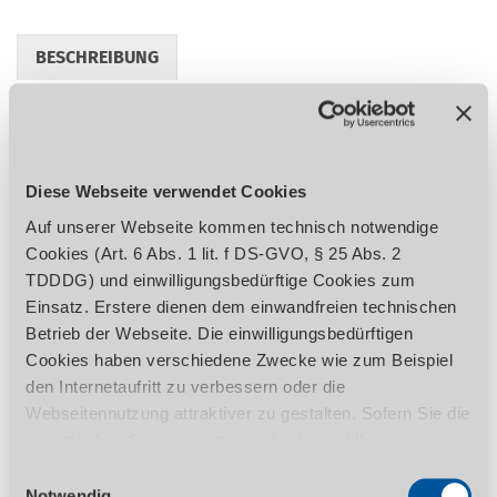
BESCHREIBUNG
HERAUSSTELLUNGSMERKMALE
TECHNISCHE DATEN
LIEFERUMFANG
ZUBEHÖR
Diese Webseite verwendet Cookies
Auf unserer Webseite kommen technisch notwendige
REGULATORISCHE PRODUKTINFORMATIONEN
Cookies (Art. 6 Abs. 1 lit. f DS-GVO, § 25 Abs. 2
TDDDG) und einwilligungsbedürftige Cookies zum
Einsatz. Erstere dienen dem einwandfreien technischen
Konstruktion aus hochwertigen
Betrieb der Webseite. Die einwilligungsbedürftigen
Stahlprofilen für äußerst hohe Stabilität
Cookies haben verschiedene Zwecke wie zum Beispiel
Anpassung des Tischs auf die gewünschte
den Internetaufritt zu verbessern oder die
Arbeitshöhe durch Fußhydraulik
Webseitennutzung attraktiver zu gestalten. Sofern Sie die
Konstruktionsprinzip mit leichtgängigem
zusätzlichen Cookies nutzen möchten, ist Ihre
Scherenmechanismus stellt sicher, dass
Einwilligung gemäß Art. 6 Abs. 1 lit. a DS-GVO, § 25 Abs.
Einwilligungsauswahl
die Plattform absolut parallel gehoben
1 TDDDG erforderlich. Ihre erteilte Einwilligung können
Notwendig