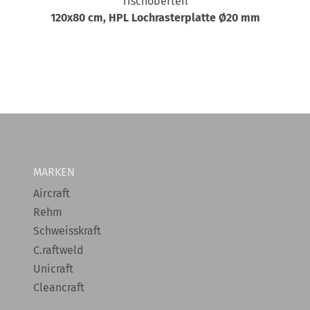
Tischoberteil
120x80 cm, HPL Lochrasterplatte Ø20 mm
MARKEN
Aircraft
Rehm
Schweisskraft
C.raftweld
Unicraft
Cleancraft