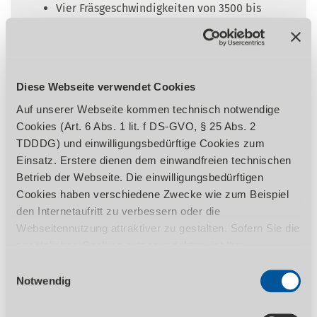
Vier Fräsgeschwindigkeiten von 3500 bis
10000 min¯¹
Rechts-Linkslauf serienmäßig
Anzeige Höhe und Neigung 1/10 mm genau
Schneller und problemloser
Diese Webseite verwendet Cookies
Geschwindigkeitswechsel über
Auf unserer Webseite kommen technisch notwendige
Exzenterspannung
Cookies (Art. 6 Abs. 1 lit. f DS-GVO, § 25 Abs. 2
Solider und präziser Graugusstisch,
TDDDG) und einwilligungsbedürftige Cookies zum
spannungsfrei und nachgeglüht für
Einsatz. Erstere dienen dem einwandfreien technischen
dauerhafte Präzision
Betrieb der Webseite. Die einwilligungsbedürftigen
Leistungsstarker 5,0 kW Industriemotor
Cookies haben verschiedene Zwecke wie zum Beispiel
Bogenfräshaube im Lieferumfang
den Internetaufritt zu verbessern oder die
Made in Italy
Webseitennutzung attraktiver zu gestalten. Sofern Sie die
zusätzlichen Cookies nutzen möchten, ist Ihre
Einwilligung gemäß Art. 6 Abs. 1 lit. a DS-GVO, § 25 Abs.
Einwilligungsauswahl
Auf diesen Artikel erhalten Sie die 3-Jahres
1 TDDDG erforderlich. Ihre erteilte Einwilligung können
Notwendig
Stürmer Garantie bei Online-Registrierung.
Sie jederzeit durch Aufruf des Consent-Banners mit
Garantie nur für Endkunden in Deutschland
Wirkung für die Zukunft widerrufen. Nähere Informationen