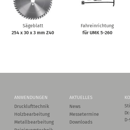
Sägeblatt
Fahreinrichtung
254 x 30 x 3 mm Z40
für UMK 5-260
ANWENDUNGEN
AKTUELLES
KO
St
Drucklufttechnik
News
Dr.
Holzbearbeitung
Messetermine
D-
Metallbearbeitung
Downloads