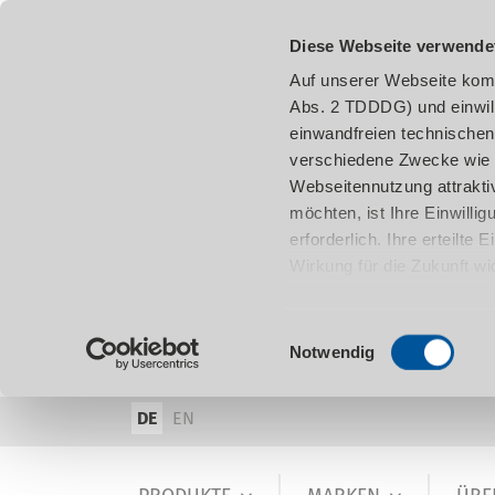
Diese Webseite verwende
Auf unserer Webseite komm
Abs. 2 TDDDG) und einwil
einwandfreien technischen
verschiedene Zwecke wie z
Webseitennutzung attraktiv
möchten, ist Ihre Einwill
erforderlich. Ihre erteilte
Wirkung für die Zukunft w
damit in Verbindung steh
entnehmen.
Einwilligungsauswahl
Notwendig
DE
EN