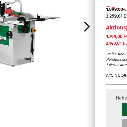
1.899,00
E
2.259,81
E
Aktions
1.799,00
E
2.140,81
EU
Preise sind 
Händlers kö
* Aktionsprei
Art.-Nr.
59
Habe