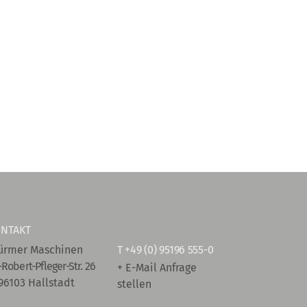
NTAKT
ürmer Maschinen
T
+49 (0) 95196 555-0
-Robert-Pfleger-Str. 26
+ E-Mail Anfrage
96103 Hallstadt
stellen