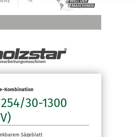
IERE
se-Kombination
 254/30-1300
V)
nkbarem Sägeblatt