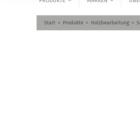
PRODUKTE
MARKEN
ÜBE
Start
Produkte
Holzbearbeitung
S