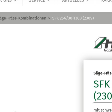
R UNS
SERVICE
AKTUELLES
KARR
äge-Fräse-Kombinationen
SFK 254/30-1300 (230V)
Säge-Frä
SFK
(230
mit schwe