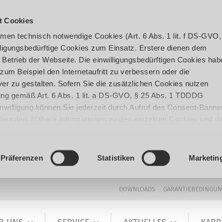
t Cookies
en technisch notwendige Cookies (Art. 6 Abs. 1 lit. f DS-GVO,
ligungsbedürftige Cookies zum Einsatz. Erstere dienen dem
 Betrieb der Webseite. Die einwilligungsbedürftigen Cookies hab
um Beispiel den Internetaufritt zu verbessern oder die
er zu gestalten. Sofern Sie die zusätzlichen Cookies nutzen
igung gemäß Art. 6 Abs. 1 lit. a DS-GVO, § 25 Abs. 1 TDDDG
 Einwilligung können Sie jederzeit durch Aufruf des Consent-Banne
iderrufen. Nähere Informationen zu den einzelnen Cookies und di
enden Datenverarbeitung können Sie unserer
Datenschutzerklär
Präferenzen
Statistiken
Marketin
DOWNLOADS
GARANTIEBEDINGU