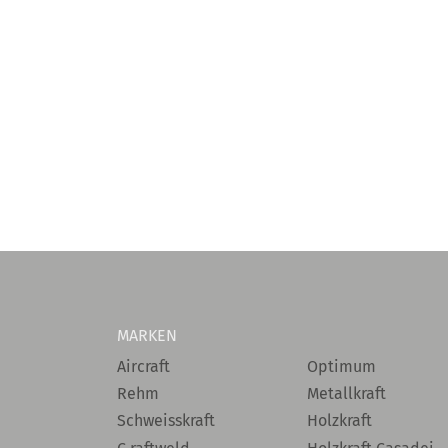
MARKEN
Aircraft
Optimum
Rehm
Metallkraft
Schweisskraft
Holzkraft