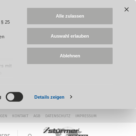
Alle zulassen
 § 25
Auswahl erlauben
en
Ablehnen
rs mit
e
ung
g
Details zeigen
NGEN
KONTAKT
AGB
DATENSCHUTZ
IMPRESSUM