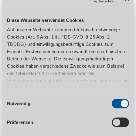
Schiebeschlitten und
Allgemein
Tisch
VPE
Formatschiebeschlittenlänge
Diese Webseite verwendet Cookies
Vorritzeinheit
Preis
Auf unserer Webseite kommen technisch notwendige
Cookies (Art. 6 Abs. 1 lit. f DS-GVO, § 25 Abs. 2
Durchmesser Vorritzsägeblatt
zzgl. Ust.
TDDDG) und einwilligungsbedürftige Cookies zum
Drehzahl Vorritzsägeblatt
inkl. 19% Ust.
Einsatz. Erstere dienen dem einwandfreien technischen
Betrieb der Webseite. Die einwilligungsbedürftigen
Aktionspreis
Cookies haben verschiedene Zwecke wie zum Beispiel
zzgl. Ust.
den Internetaufritt zu verbessern oder die
inkl. 19% Ust.
Webseitennutzung attraktiver zu gestalten. Sofern Sie die
zusätzlichen Cookies nutzen möchten, ist Ihre
Einwilligung gemäß Art. 6 Abs. 1 lit. a DS-GVO, § 25 Abs.
Einwilligungsauswahl
1 TDDDG erforderlich. Ihre erteilte Einwilligung können
Notwendig
Produktdetails
Sie jederzeit durch Aufruf des Consent-Banners mit
Wirkung für die Zukunft widerrufen. Nähere Informationen
Präferenzen
zu den einzelnen Cookies und die damit in Verbindung
BESCHREIBUNG
TECHNISCHE DATEN
stehenden Datenverarbeitung können Sie unserer