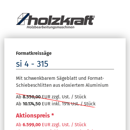
Formatkreissäge
si 4 - 315
Mit schwenkbarem Sägeblatt und Format-
Schiebeschlitten aus eloxiertem Aluminium
Ab
8.550,00
EUR zzgl. Ust. / Stück
Ab
10.174,50
EUR inkl. 19% Ust. / Stück
Aktionspreis *
Ab
6.599,00
EUR zzgl. Ust. / Stück