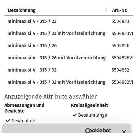
Bezeichnung
Bezeichnung
Art.-Nr.
Art.-Nr.
Bezeichnung
Art.-Nr.
minimax si 4 - 315 / 23
minimax si 4 - 315 / 23
5504823
5504823
minimax si 4 - 315 / 23 mit Vorritzeinrichtung
minimax si 4 - 315 / 23 mit Vorritzeinrichtung
5504823V
5504823V
minimax si 4 - 315 / 26
minimax si 4 - 315 / 26
5504826
5504826
minimax si 4 - 315 / 26 mit Vorritzeinrichtung
minimax si 4 - 315 / 26 mit Vorritzeinrichtung
5504826V
5504826V
minimax si 4 - 315 / 32
minimax si 4 - 315 / 32
5504832
5504832
minimax si 4 - 315 / 32 mit Vorritzeinrichtung
minimax si 4 - 315 / 32 mit Vorritzeinrichtung
5504832V
5504832V
Anzuzeigende Attribute auswählen
Abmessungen und
Kreissägeeinheit
Gewichte
Besäumlänge
Gewicht ca.