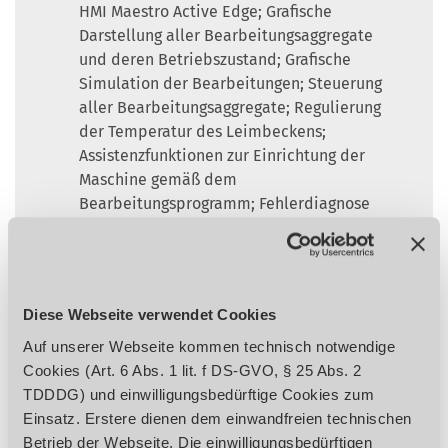
HMI Maestro Active Edge; Grafische
Darstellung aller Bearbeitungsaggregate
und deren Betriebszustand; Grafische
Simulation der Bearbeitungen; Steuerung
aller Bearbeitungsaggregate; Regulierung
der Temperatur des Leimbeckens;
Assistenzfunktionen zur Einrichtung der
Maschine gemäß dem
Bearbeitungsprogramm; Fehlerdiagnose
zur schnellen Behebung einfacher Fehler;
Statistik über Bearbeitungsparameter;
USB-Anschluss; Vorbereitung für
Netzwerkanschluss; Vorbereitung für
Diese Webseite verwendet Cookies
Industrie 4.0 mit
Auf unserer Webseite kommen technisch notwendige
Datenübertragungsprotokoll API REST
Cookies (Art. 6 Abs. 1 lit. f DS-GVO, § 25 Abs. 2
Hervorragende Zugänglichkeit zu den
TDDDG) und einwilligungsbedürftige Cookies zum
Arbeitsaggregaten dank der großen Haube,
Einsatz. Erstere dienen dem einwandfreien technischen
die Schutz und Geräuschreduzierung
Betrieb der Webseite. Die einwilligungsbedürftigen
gewährleistet