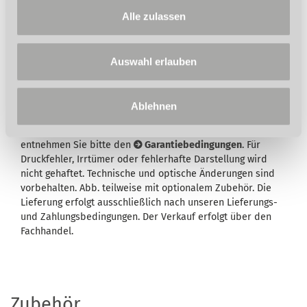
Alle zulassen
Auswahl erlauben
Wird in der Artikelbeschreibung und/oder in der
Beschreibung des Lieferumfangs eine Garantie
ausgewiesen, bleiben Ihre gesetzlichen
Ablehnen
Mangelhaftungsrechte Ihrem Verkäufer gegenüber hiervon
unberührt. Umfang, Dauer, Inhalt und den Garantiegeber
entnehmen Sie bitte den
Garantiebedingungen
. Für
Druckfehler, Irrtümer oder fehlerhafte Darstellung wird
nicht gehaftet. Technische und optische Änderungen sind
vorbehalten. Abb. teilweise mit optionalem Zubehör. Die
Lieferung erfolgt ausschließlich nach unseren Lieferungs-
und Zahlungsbedingungen. Der Verkauf erfolgt über den
Fachhandel.
Zubehör