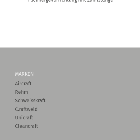
MARKEN
Aircraft
Rehm
Schweisskraft
C.raftweld
Unicraft
Cleancraft