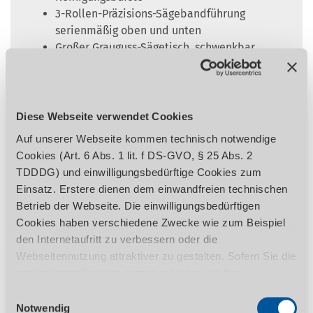
3-Rollen-Präzisions-Sägebandführung
serienmäßig oben und unten
Großer Grauguss-Sägetisch, schwenkbar
von 0° bis +15° mit geschliffener und
polierter Oberfläche
Großer Guss-Parallelanschlag mit
Rundstangenführung, leicht verschiebbar
Diese Webseite verwendet Cookies
Sägeband-Spannungsanzeige
Auf unserer Webseite kommen technisch notwendige
Präzise Schnitthöhenverstellung über
Cookies (Art. 6 Abs. 1 lit. f DS-GVO, § 25 Abs. 2
Zahnstange mit Millimeterskala
TDDDG) und einwilligungsbedürftige Cookies zum
Selbstbremsender Motor
Einsatz. Erstere dienen dem einwandfreien technischen
Betrieb der Webseite. Die einwilligungsbedürftigen
Auf Anfrage erhältlich
Cookies haben verschiedene Zwecke wie zum Beispiel
Ausführung mit Schnitthöhe bis 1650 mm
den Internetaufritt zu verbessern oder die
Weitere Sonderausführungen
Webseitennutzung attraktiver zu gestalten. Sofern Sie die
zusätzlichen Cookies nutzen möchten, ist Ihre
Tisch, Motor und Schalter müssen vor Ort
Einwilligung gemäß Art. 6 Abs. 1 lit. a DS-GVO, § 25 Abs.
Einwilligungsauswahl
montiert werden
1 TDDDG erforderlich. Ihre erteilte Einwilligung können
Notwendig