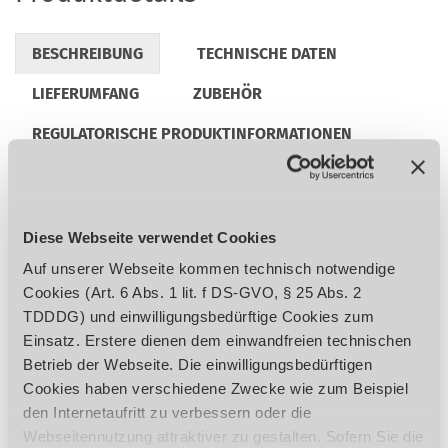
BESCHREIBUNG
TECHNISCHE DATEN
LIEFERUMFANG
ZUBEHÖR
REGULATORISCHE PRODUKTINFORMATIONEN
Einfache und präzise Verstellung der
Diese Webseite verwendet Cookies
Spanabnahme beim maßgenauen
Dickenhobeln
Auf unserer Webseite kommen technisch notwendige
Automatischer Werkstückvorschub
Cookies (Art. 6 Abs. 1 lit. f DS-GVO, § 25 Abs. 2
Geradverzahnte Einzugswalze und
TDDDG) und einwilligungsbedürftige Cookies zum
gummibeschichtete Auszugswalze für
Einsatz. Erstere dienen dem einwandfreien technischen
einen gleichmäßigen Vorschub ohne
Betrieb der Webseite. Die einwilligungsbedürftigen
Beschädigungen am Werkstück
Cookies haben verschiedene Zwecke wie zum Beispiel
Leicht verstellbarer Aluminium-
den Internetaufritt zu verbessern oder die
Abrichtanschlag, neigbar von 90° bis +45°
Webseitennutzung attraktiver zu gestalten. Sofern Sie die