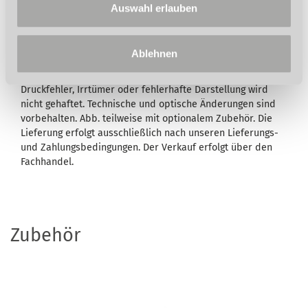
Wird in der Artikelbeschreibung und/oder in der
Auswahl erlauben
Beschreibung des Lieferumfangs eine Garantie
ausgewiesen, bleiben Ihre gesetzlichen
Mangelhaftungsrechte Ihrem Verkäufer gegenüber hiervon
Ablehnen
unberührt. Umfang, Dauer, Inhalt und den Garantiegeber
entnehmen Sie bitte den
Garantiebedingungen
. Für
Druckfehler, Irrtümer oder fehlerhafte Darstellung wird
nicht gehaftet. Technische und optische Änderungen sind
vorbehalten. Abb. teilweise mit optionalem Zubehör. Die
Lieferung erfolgt ausschließlich nach unseren Lieferungs-
und Zahlungsbedingungen. Der Verkauf erfolgt über den
Fachhandel.
Zubehör