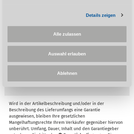
Spalthöhenverstellung
400 V Modell mit Phasenwender
Details zeigen
Alle zulassen
Auf diesen Artikel erhalten Sie die 3-Jahres
Stürmer Garantie bei Online-Registrierung.
Garantie nur für Endkunden in Deutschland
Auswahl erlauben
und Österreich anwendbar.
Ablehnen
Wird in der Artikelbeschreibung und/oder in der
Beschreibung des Lieferumfangs eine Garantie
ausgewiesen, bleiben Ihre gesetzlichen
Mangelhaftungsrechte Ihrem Verkäufer gegenüber hiervon
unberührt. Umfang, Dauer, Inhalt und den Garantiegeber