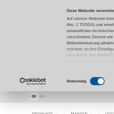
Diese Webseite verwende
Auf unserer Webseite komm
Abs. 2 TDDDG) und einwil
einwandfreien technischen
verschiedene Zwecke wie z
Webseitennutzung attraktiv
möchten, ist Ihre Einwill
erforderlich. Ihre erteilte
Wirkung für die Zukunft w
damit in Verbindung steh
entnehmen.
Einwilligungsauswahl
Notwendig
DE
EN