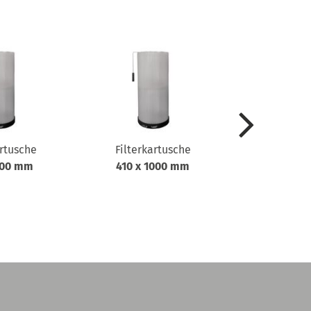
artusche
Filterkartusche
Anlaufau
600 mm
410 x 1000 mm
ALA