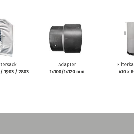
ltersack
Adapter
Filterk
 / 1903 / 2803
1x100/1x120 mm
410 x 