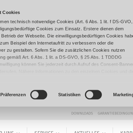
t Cookies
en technisch notwendige Cookies (Art. 6 Abs. 1 lit. f DS-GVO,
ligungsbedürftige Cookies zum Einsatz. Erstere dienen dem
 Betrieb der Webseite. Die einwilligungsbedürftigen Cookies hab
um Beispiel den Internetaufritt zu verbessern oder die
er zu gestalten. Sofern Sie die zusätzlichen Cookies nutzen
igung gemäß Art. 6 Abs. 1 lit. a DS-GVO, § 25 Abs. 1 TDDDG
 Einwilligung können Sie jederzeit durch Aufruf des Consent-Banne
iderrufen. Nähere Informationen zu den einzelnen Cookies und di
enden Datenverarbeitung können Sie unserer
Datenschutzerklär
Präferenzen
Statistiken
Marketin
DOWNLOADS
GARANTIEBEDINGU