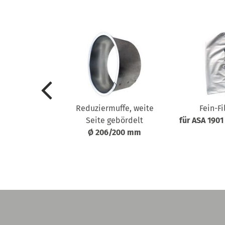
kel ASA 1901-
Reduziermuffe, weite
Fein-Fi
703
Seite gebördelt
für ASA 1901
Schalter für
Ø 206/200 mm
betrieb