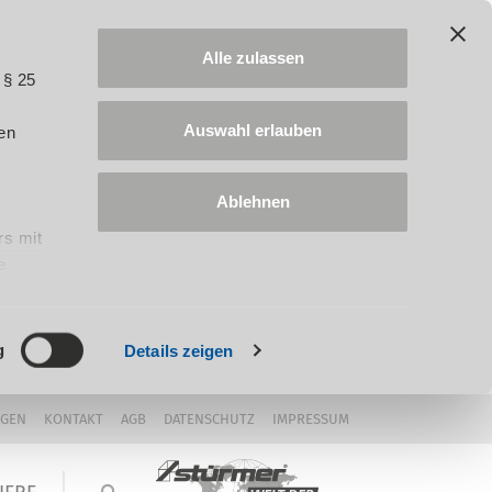
Alle zulassen
 § 25
Auswahl erlauben
en
Ablehnen
rs mit
e
ung
g
Details zeigen
NGEN
KONTAKT
AGB
DATENSCHUTZ
IMPRESSUM