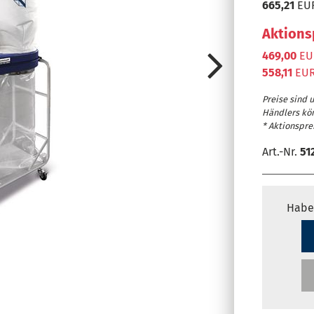
665,21
EUR
Aktions
469,00
EUR
558,11
EUR
Preise sind 
Händlers kö
* Aktionsprei
Art.-Nr.
51
Habe
Um 180° drehba
(Abbildung zeig