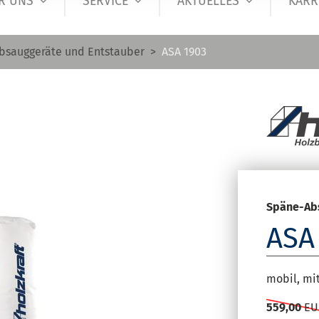
R UNS
SERVICE
AKTUELLES
KARR
bsauggeräte und Entstauber
ASA 1903
Späne-Ab
ASA
mobil, mi
559,00
EUR