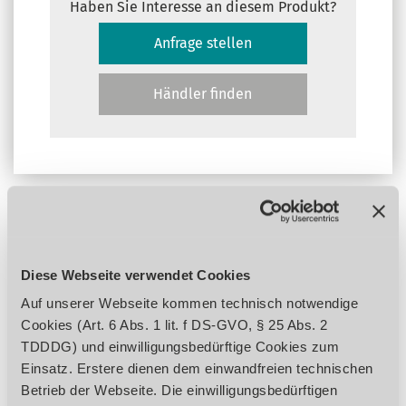
Haben Sie Interesse an diesem Produkt?
Anfrage stellen
Händler finden
Variationen
Diese Webseite verwendet Cookies
Allgemein
Preis
Auf unserer Webseite kommen technisch notwendige
Bezeichnung
Bezeichnung
Art.-Nr.
Art.-Nr.
VPE
EUR zzgl.
Cookies (Art. 6 Abs. 1 lit. f DS-GVO, § 25 Abs. 2
Bezeichnung
Art.-Nr.
Allgemein
VPE
Preis
EUR zzgl.
TDDDG) und einwilligungsbedürftige Cookies zum
für S040, S050, S055
für S040, S050, S055
2047001
2047001
1
63,00
Einsatz. Erstere dienen dem einwandfreien technischen
für S075, M010
für S075, M010
2047002
2047002
1
70,00
Betrieb der Webseite. Die einwilligungsbedürftigen