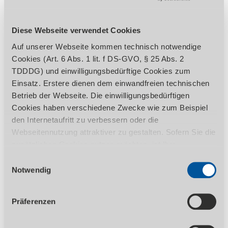
ZUBEHÖR
Diese Webseite verwendet Cookies
REGULATORISCHE PRODUKTINFORMATIONEN
Auf unserer Webseite kommen technisch notwendige
Cookies (Art. 6 Abs. 1 lit. f DS-GVO, § 25 Abs. 2
TDDDG) und einwilligungsbedürftige Cookies zum
Einsatz. Erstere dienen dem einwandfreien technischen
Herstellerinfos
Betrieb der Webseite. Die einwilligungsbedürftigen
Cookies haben verschiedene Zwecke wie zum Beispiel
Hersteller
Aircraft
den Internetaufritt zu verbessern oder die
Kompressorenbau
Webseitennutzung attraktiver zu gestalten. Sofern Sie die
und
zusätzlichen Cookies nutzen möchten, ist Ihre
Maschinenhandel
Einwilligung gemäß Art. 6 Abs. 1 lit. a DS-GVO, § 25 Abs.
GmbH
Einwilligungsauswahl
1 TDDDG erforderlich. Ihre erteilte Einwilligung können
Adresse
Gewerbestraße Ost
Notwendig
Sie jederzeit durch Aufruf des Consent-Banners mit
6, 4921 Hohenzell,
Wirkung für die Zukunft widerrufen. Nähere Informationen
Österreich
Präferenzen
zu den einzelnen Cookies und die damit in Verbindung
E-Mail
info@aircraft.at
stehenden Datenverarbeitung können Sie unserer