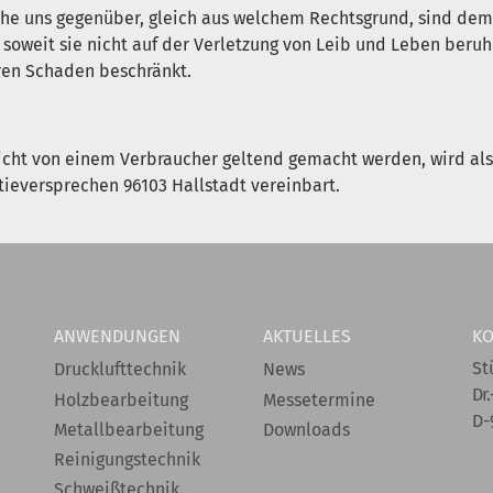
e uns gegenüber, gleich aus welchem Rechtsgrund, sind dem
, soweit sie nicht auf der Verletzung von Leib und Leben beru
ren Schaden beschränkt.
cht von einem Verbraucher geltend gemacht werden, wird als 
ieversprechen 96103 Hallstadt vereinbart.
ANWENDUNGEN
AKTUELLES
KO
St
Drucklufttechnik
News
Dr.
Holzbearbeitung
Messetermine
D-
Metallbearbeitung
Downloads
Reinigungstechnik
Schweißtechnik