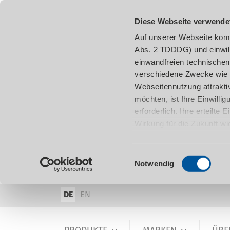
Diese Webseite verwende
Auf unserer Webseite komm
Abs. 2 TDDDG) und einwil
einwandfreien technischen
verschiedene Zwecke wie z
Webseitennutzung attraktiv
möchten, ist Ihre Einwill
erforderlich. Ihre erteilte
Wirkung für die Zukunft w
damit in Verbindung steh
entnehmen.
Einwilligungsauswahl
Notwendig
DE
EN