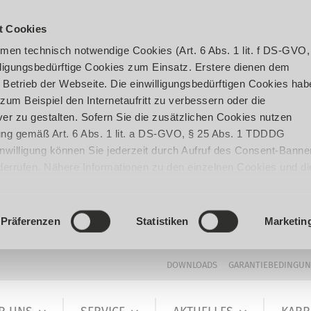
t Cookies
en technisch notwendige Cookies (Art. 6 Abs. 1 lit. f DS-GVO,
ligungsbedürftige Cookies zum Einsatz. Erstere dienen dem
 Betrieb der Webseite. Die einwilligungsbedürftigen Cookies hab
um Beispiel den Internetaufritt zu verbessern oder die
er zu gestalten. Sofern Sie die zusätzlichen Cookies nutzen
igung gemäß Art. 6 Abs. 1 lit. a DS-GVO, § 25 Abs. 1 TDDDG
 Einwilligung können Sie jederzeit durch Aufruf des Consent-Banne
iderrufen. Nähere Informationen zu den einzelnen Cookies und di
enden Datenverarbeitung können Sie unserer
Datenschutzerklär
Präferenzen
Statistiken
Marketin
DOWNLOADS
GARANTIEBEDINGU