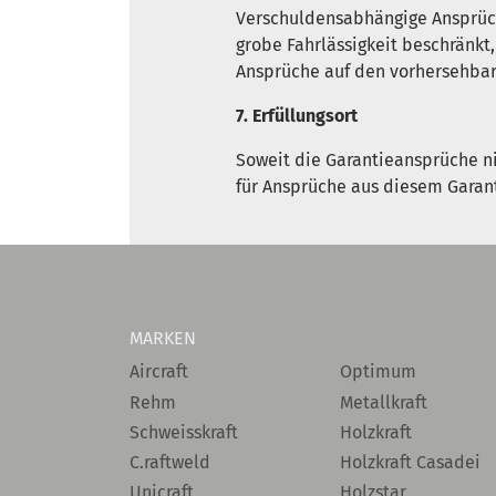
Verschuldensabhängige Ansprüch
grobe Fahrlässigkeit beschränkt
Ansprüche auf den vorhersehba
7. Erfüllungsort
Soweit die Garantieansprüche ni
für Ansprüche aus diesem Garant
MARKEN
Aircraft
Optimum
Rehm
Metallkraft
Schweisskraft
Holzkraft
C.raftweld
Holzkraft Casadei
Unicraft
Holzstar