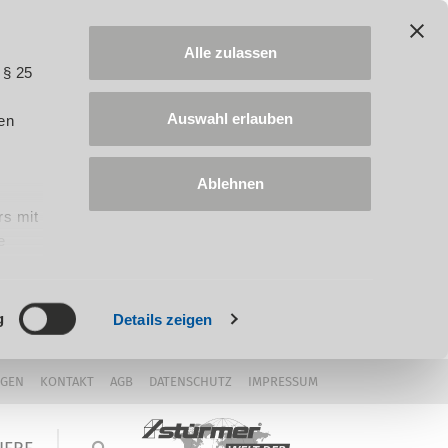
Alle zulassen
 § 25
Auswahl erlauben
en
Ablehnen
rs mit
e
ung
g
Details zeigen
NGEN
KONTAKT
AGB
DATENSCHUTZ
IMPRESSUM