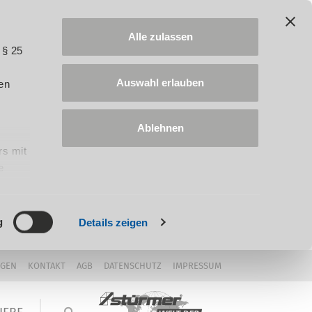
Alle zulassen
 § 25
Auswahl erlauben
en
Ablehnen
rs mit
e
ung
g
Details zeigen
NGEN
KONTAKT
AGB
DATENSCHUTZ
IMPRESSUM