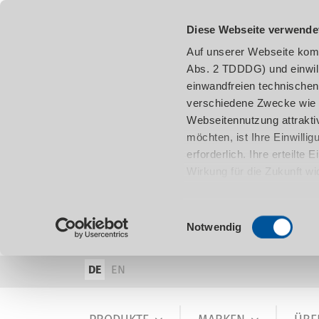
Diese Webseite verwende
Auf unserer Webseite komm
Abs. 2 TDDDG) und einwil
einwandfreien technischen
verschiedene Zwecke wie z
Webseitennutzung attraktiv
möchten, ist Ihre Einwill
erforderlich. Ihre erteilte
Wirkung für die Zukunft w
damit in Verbindung steh
entnehmen.
Einwilligungsauswahl
Notwendig
DE
EN