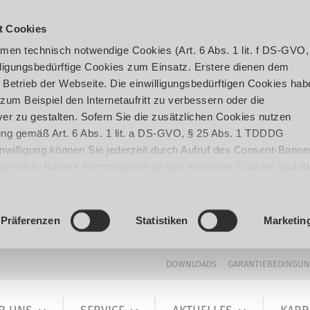
t Cookies
en technisch notwendige Cookies (Art. 6 Abs. 1 lit. f DS-GVO,
ligungsbedürftige Cookies zum Einsatz. Erstere dienen dem
 Betrieb der Webseite. Die einwilligungsbedürftigen Cookies hab
um Beispiel den Internetaufritt zu verbessern oder die
er zu gestalten. Sofern Sie die zusätzlichen Cookies nutzen
igung gemäß Art. 6 Abs. 1 lit. a DS-GVO, § 25 Abs. 1 TDDDG
 Einwilligung können Sie jederzeit durch Aufruf des Consent-Banne
iderrufen. Nähere Informationen zu den einzelnen Cookies und di
enden Datenverarbeitung können Sie unserer
Datenschutzerklär
Präferenzen
Statistiken
Marketin
DOWNLOADS
GARANTIEBEDINGU