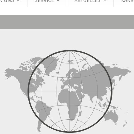
R UNS
SERVICE
AKTUELLES
KARR