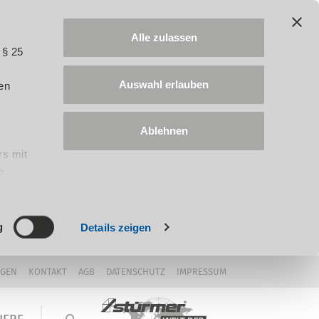
Alle zulassen
 § 25
Auswahl erlauben
en
Ablehnen
rs mit
e
ung
g
Details zeigen
NGEN
KONTAKT
AGB
DATENSCHUTZ
IMPRESSUM