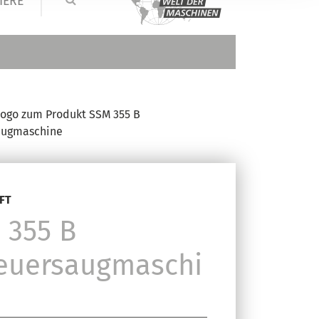
IERE
FT
 355 B
euersaugmaschi