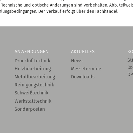
t. Technische und optische Änderungen sind vorbehalten. Abb. teilwei
hlungsbedingungen. Der Verkauf erfolgt über den Fachhandel.
ANWENDUNGEN
AKTUELLES
KO
St
Drucklufttechnik
News
Dr.
Holzbearbeitung
Messetermine
D-
Metallbearbeitung
Downloads
Reinigungstechnik
Schweißtechnik
Werkstatttechnik
Sonderposten