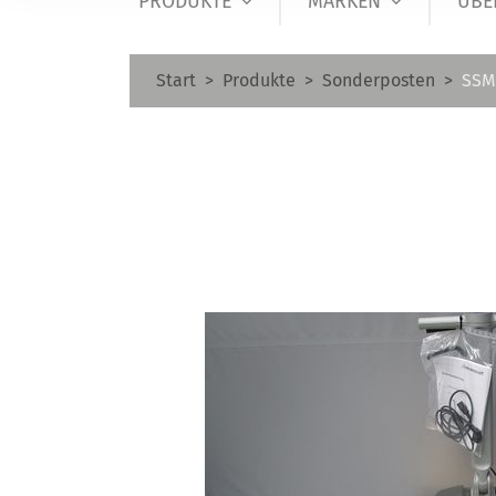
PRODUKTE
MARKEN
ÜBE
Start
Produkte
Sonderposten
SSM