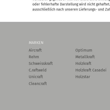
oder fehlerhafte Darstellung wird nicht gehafte
ausschließlich nach unseren Lieferungs- und Za
MARKEN
Aircraft
Optimum
Rehm
Metallkraft
Schweisskraft
Holzkraft
C.raftweld
Holzkraft Casadei
Unicraft
Holzstar
Cleancraft