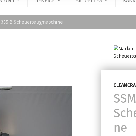
R UNS
SERVICE
AKTUELLES
KARR
 355 B Scheuersaugmaschine
CLEANCRA
SSM
Sch
ne