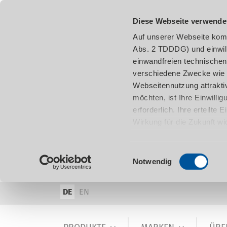
Diese Webseite verwende
Auf unserer Webseite komm
Abs. 2 TDDDG) und einwil
einwandfreien technischen
verschiedene Zwecke wie z
Webseitennutzung attraktiv
möchten, ist Ihre Einwill
erforderlich. Ihre erteilte
Wirkung für die Zukunft w
damit in Verbindung steh
entnehmen.
Einwilligungsauswahl
Notwendig
DE
EN