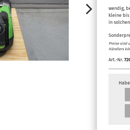
wendig, b
kleine bis
in solche
Sonderpre
Preise sind 
Händlers kö
Art.-Nr.
72
Habe