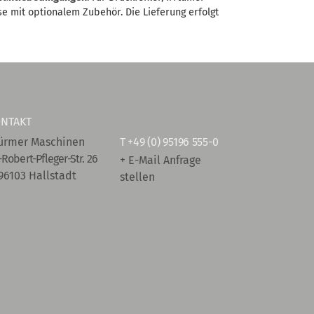
se mit optionalem Zubehör. Die Lieferung erfolgt
NTAKT
ürmer Maschinen
T
+49 (0) 95196 555-0
-Robert-Pfleger-Str. 26
+ E-Mail Anfrage
96103 Hallstadt
stellen