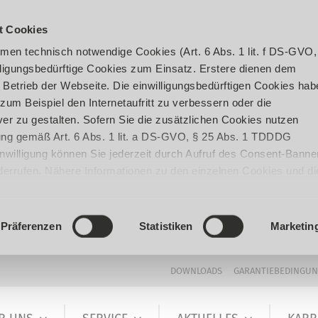
t Cookies
en technisch notwendige Cookies (Art. 6 Abs. 1 lit. f DS-GVO,
ligungsbedürftige Cookies zum Einsatz. Erstere dienen dem
 Betrieb der Webseite. Die einwilligungsbedürftigen Cookies hab
um Beispiel den Internetaufritt zu verbessern oder die
er zu gestalten. Sofern Sie die zusätzlichen Cookies nutzen
igung gemäß Art. 6 Abs. 1 lit. a DS-GVO, § 25 Abs. 1 TDDDG
 Einwilligung können Sie jederzeit durch Aufruf des Consent-Banne
iderrufen. Nähere Informationen zu den einzelnen Cookies und di
enden Datenverarbeitung können Sie unserer
Datenschutzerklär
Präferenzen
Statistiken
Marketin
DOWNLOADS
GARANTIEBEDINGU