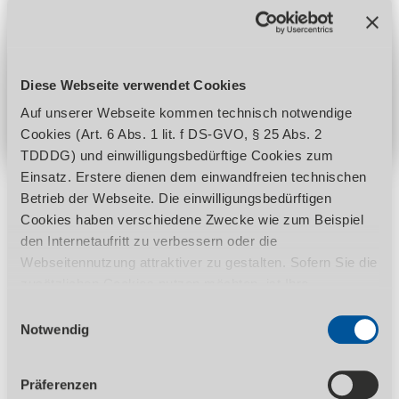
Anfrage stellen
Händler finden
Diese Webseite verwendet Cookies
Auf unserer Webseite kommen technisch notwendige
Cookies (Art. 6 Abs. 1 lit. f DS-GVO, § 25 Abs. 2
TDDDG) und einwilligungsbedürftige Cookies zum
Einsatz. Erstere dienen dem einwandfreien technischen
Betrieb der Webseite. Die einwilligungsbedürftigen
Cookies haben verschiedene Zwecke wie zum Beispiel
Produktdetails
den Internetaufritt zu verbessern oder die
Webseitennutzung attraktiver zu gestalten. Sofern Sie die
zusätzlichen Cookies nutzen möchten, ist Ihre
INFORMATIONEN
BESCHREIBUNG
Einwilligung gemäß Art. 6 Abs. 1 lit. a DS-GVO, § 25 Abs.
Einwilligungsauswahl
TECHNISCHE DATEN
LIEFERUMFANG
1 TDDDG erforderlich. Ihre erteilte Einwilligung können
Notwendig
Sie jederzeit durch Aufruf des Consent-Banners mit
Wirkung für die Zukunft widerrufen. Nähere Informationen
Präferenzen
zu den einzelnen Cookies und die damit in Verbindung