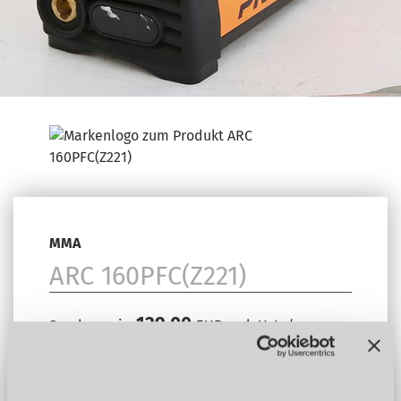
MMA
ARC 160PFC(Z221)
129,00
Sonderpreis:
EUR zzgl. Ust. /
Preise sind unverbindliche Preisempfehlungen. Preise des
Händlers können abweichen.
Art.-Nr.
MU70100-64