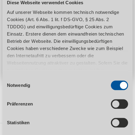
Diese Webseite verwendet Cookies
Auf unserer Webseite kommen technisch notwendige
Cookies (Art. 6 Abs. 1 lit. f DS-GVO, § 25 Abs. 2
Haben Sie Interesse an diesem Produkt?
TDDDG) und einwilligungsbedürftige Cookies zum
Einsatz. Erstere dienen dem einwandfreien technischen
Anfrage stellen
Betrieb der Webseite. Die einwilligungsbedürftigen
Cookies haben verschiedene Zwecke wie zum Beispiel
Händler finden
den Internetaufritt zu verbessern oder die
Webseitennutzung attraktiver zu gestalten. Sofern Sie die
zusätzlichen Cookies nutzen möchten, ist Ihre
Einwilligung gemäß Art. 6 Abs. 1 lit. a DS-GVO, § 25 Abs.
Einwilligungsauswahl
1 TDDDG erforderlich. Ihre erteilte Einwilligung können
Notwendig
Sie jederzeit durch Aufruf des Consent-Banners mit
Wirkung für die Zukunft widerrufen. Nähere Informationen
Produktdetails
Präferenzen
zu den einzelnen Cookies und die damit in Verbindung
stehenden Datenverarbeitung können Sie unserer
HERSTELLER
Datenschutzerklärung
entnehmen.
Statistiken