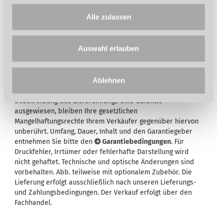
Tragkraft
Mit Lenkrollen für beste Rangierfähigkeit
Alle zulassen
auch in engen Räumlichkeiten
Auswahl erlauben
Ablehnen
Wird in der Artikelbeschreibung und/oder in der
Beschreibung des Lieferumfangs eine Garantie
ausgewiesen, bleiben Ihre gesetzlichen
Mangelhaftungsrechte Ihrem Verkäufer gegenüber hiervon
unberührt. Umfang, Dauer, Inhalt und den Garantiegeber
entnehmen Sie bitte den
Garantiebedingungen
. Für
Druckfehler, Irrtümer oder fehlerhafte Darstellung wird
nicht gehaftet. Technische und optische Änderungen sind
vorbehalten. Abb. teilweise mit optionalem Zubehör. Die
Lieferung erfolgt ausschließlich nach unseren Lieferungs-
und Zahlungsbedingungen. Der Verkauf erfolgt über den
Fachhandel.