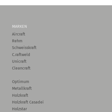
MARKEN
Aircraft
Rehm
Schweisskraft
C.raftweld
Unicraft
Cleancraft
Optimum
Metallkraft
Holzkraft
Holzkraft Casadei
Holzstar