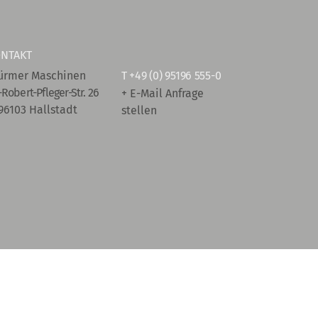
NTAKT
ürmer Maschinen
T
+49 (0) 95196 555-0
-Robert-Pfleger-Str. 26
+ E-Mail Anfrage
96103 Hallstadt
stellen
takt
+ AGB
+ Datenschutz
+ Impressum