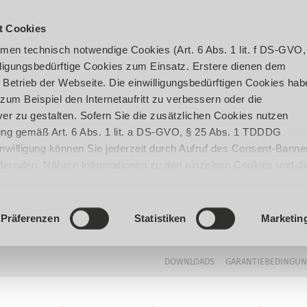
t Cookies
en technisch notwendige Cookies (Art. 6 Abs. 1 lit. f DS-GVO,
ligungsbedürftige Cookies zum Einsatz. Erstere dienen dem
 Betrieb der Webseite. Die einwilligungsbedürftigen Cookies hab
um Beispiel den Internetaufritt zu verbessern oder die
er zu gestalten. Sofern Sie die zusätzlichen Cookies nutzen
igung gemäß Art. 6 Abs. 1 lit. a DS-GVO, § 25 Abs. 1 TDDDG
 Einwilligung können Sie jederzeit durch Aufruf des Consent-Banne
iderrufen. Nähere Informationen zu den einzelnen Cookies und di
enden Datenverarbeitung können Sie unserer
Datenschutzerklär
Präferenzen
Statistiken
Marketin
DOWNLOADS
GARANTIEBEDINGU