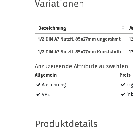
Variationen
Bezeichnung
Bezeichnung
A
A
Bezeichnung
A
1/2 DIN A7 Nutzfl. 85x27mm ungerahmt
1
1/2 DIN A7 Nutzfl. 85x27mm ungerahmt
1
1/2 DIN A7 Nutzfl. 85x27mm Kunststoffr.
1/2 DIN A7 Nutzfl. 85x27mm Kunststoffr.
1
1
Anzuzeigende Attribute auswählen
Allgemein
Preis
Ausführung
zzg
VPE
ink
Produktdetails