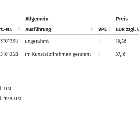
Allgemein
Preis
rt.-Nr.
rt.-Nr.
Ausführung
VPE
EUR zzgl. 
rt.-Nr.
Allgemein
Ausführung
VPE
Preis
EUR zzgl. 
231013SU
231013SU
ungerahmt
1
19,56
231013SB
231013SB
im Kunststoffrahmen gerahmt
1
37,16
l. Ust.
l. 19% Ust.