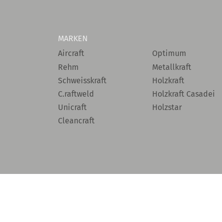
MARKEN
Aircraft
Optimum
Rehm
Metallkraft
Schweisskraft
Holzkraft
C.raftweld
Holzkraft Casadei
Unicraft
Holzstar
Cleancraft
© 2026
STÜRMER MASCHINEN
- ALLE RECHTE