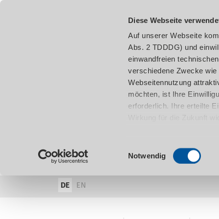
Diese Webseite verwende
Auf unserer Webseite komm
Abs. 2 TDDDG) und einwil
einwandfreien technischen
verschiedene Zwecke wie z
Webseitennutzung attraktiv
möchten, ist Ihre Einwill
erforderlich. Ihre erteilte
Wirkung für die Zukunft w
damit in Verbindung steh
entnehmen.
Einwilligungsauswahl
Notwendig
DE
EN