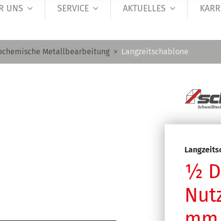
R UNS
SERVICE
AKTUELLES
KARR
ochemische Metallbearbeitung
Langzeitschablone
Langzeits
½ D
Nutz
mm