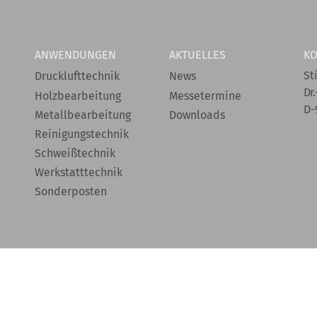
ANWENDUNGEN
AKTUELLES
KO
St
Drucklufttechnik
News
Dr.
Holzbearbeitung
Messetermine
D-
Metallbearbeitung
Downloads
Reinigungstechnik
Schweißtechnik
Werkstatttechnik
Sonderposten
 VORBEHALTEN.
+ Downloads
+ Garantiebedingungen
+ Kon