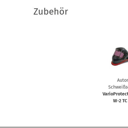
Zubehör
Auto
Schweißs
VarioProte
W-2 TC