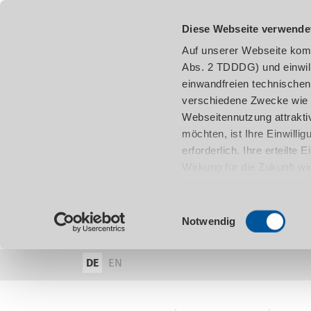
Diese Webseite verwende
Auf unserer Webseite komm
Abs. 2 TDDDG) und einwil
einwandfreien technischen
verschiedene Zwecke wie z
Webseitennutzung attraktiv
möchten, ist Ihre Einwill
erforderlich. Ihre erteilte
Wirkung für die Zukunft w
damit in Verbindung steh
entnehmen.
Einwilligungsauswahl
Notwendig
DE
EN