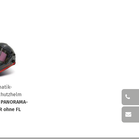
atik-
chutzhelm
t PANORAMA-
R ohne FL