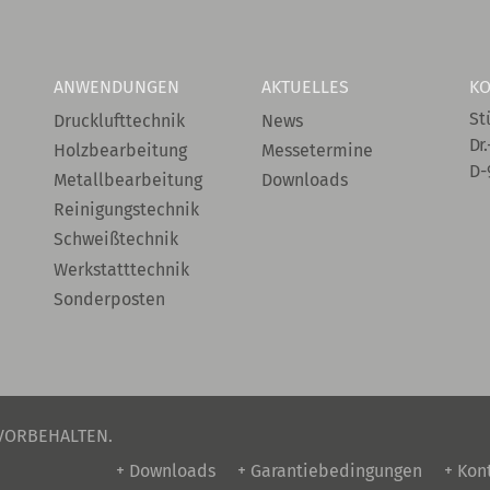
ANWENDUNGEN
AKTUELLES
KO
St
Drucklufttechnik
News
Dr.
Holzbearbeitung
Messetermine
D-
Metallbearbeitung
Downloads
Reinigungstechnik
Schweißtechnik
Werkstatttechnik
Sonderposten
 VORBEHALTEN.
+ Downloads
+ Garantiebedingungen
+ Kon