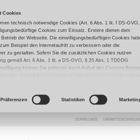
t Cookies
en technisch notwendige Cookies (Art. 6 Abs. 1 lit. f DS-GVO,
ligungsbedürftige Cookies zum Einsatz. Erstere dienen dem
 Betrieb der Webseite. Die einwilligungsbedürftigen Cookies hab
um Beispiel den Internetaufritt zu verbessern oder die
er zu gestalten. Sofern Sie die zusätzlichen Cookies nutzen
igung gemäß Art. 6 Abs. 1 lit. a DS-GVO, § 25 Abs. 1 TDDDG
 Einwilligung können Sie jederzeit durch Aufruf des Consent-Banne
iderrufen. Nähere Informationen zu den einzelnen Cookies und di
enden Datenverarbeitung können Sie unserer
Datenschutzerklär
Präferenzen
Statistiken
Marketin
DOWNLOADS
GARANTIEBEDINGU