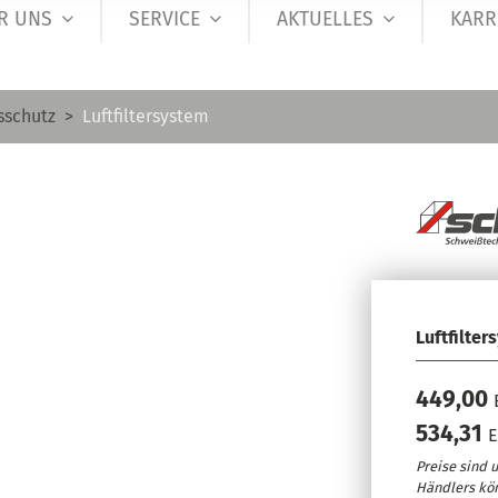
R UNS
SERVICE
AKTUELLES
KARR
sschutz
Luftfiltersystem
Luftfilter
449,00
534,31
E
Preise sind 
Händlers kö