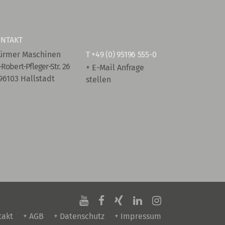
NTAKT
ürmer Maschinen
T
+49 (0) 95196 555-0
-Robert-Pfleger-Str. 26
+ E-Mail Anfrage
96103 Hallstadt
stellen
takt
+ AGB
+ Datenschutz
+ Impressum