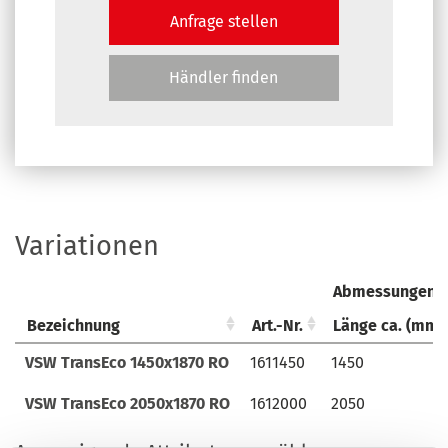
Anfrage stellen
Händler finden
Variationen
Abmessungen u
Bezeichnung
Bezeichnung
Art.-Nr.
Art.-Nr.
Länge ca. (mm)
Bezeichnung
Art.-Nr.
Abmessungen u
Länge ca. (mm)
VSW TransEco 1450x1870 RO
VSW TransEco 1450x1870 RO
1611450
1611450
1450
VSW TransEco 2050x1870 RO
VSW TransEco 2050x1870 RO
1612000
1612000
2050