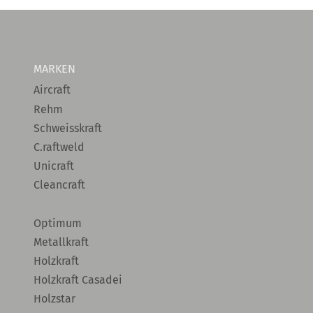
MARKEN
Aircraft
Rehm
Schweisskraft
C.raftweld
Unicraft
Cleancraft
Optimum
Metallkraft
Holzkraft
Holzkraft Casadei
Holzstar