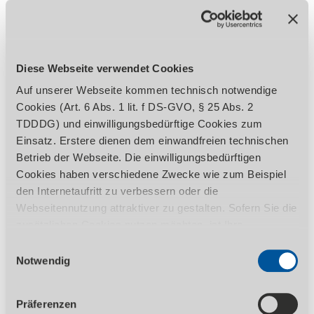
Anzuzeigende Attribute auswählen
Abmessungen und
Vorhang
Gewichte
Länge
Länge ca.
Diese Webseite verwendet Cookies
Gewicht ca.
Auf unserer Webseite kommen technisch notwendige
Cookies (Art. 6 Abs. 1 lit. f DS-GVO, § 25 Abs. 2
Allgemein
Preis
TDDDG) und einwilligungsbedürftige Cookies zum
VPE
zzgl. Ust.
Einsatz. Erstere dienen dem einwandfreien technischen
inkl. 19% Ust.
Betrieb der Webseite. Die einwilligungsbedürftigen
Cookies haben verschiedene Zwecke wie zum Beispiel
den Internetaufritt zu verbessern oder die
Webseitennutzung attraktiver zu gestalten. Sofern Sie die
Produktdetails
zusätzlichen Cookies nutzen möchten, ist Ihre
Einwilligung gemäß Art. 6 Abs. 1 lit. a DS-GVO, § 25 Abs.
Einwilligungsauswahl
1 TDDDG erforderlich. Ihre erteilte Einwilligung können
Notwendig
BESCHREIBUNG
TECHNISCHE DATEN
Sie jederzeit durch Aufruf des Consent-Banners mit
Wirkung für die Zukunft widerrufen. Nähere Informationen
LIEFERUMFANG
HERSTELLER
Präferenzen
zu den einzelnen Cookies und die damit in Verbindung