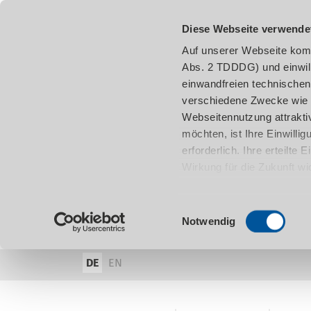
Diese Webseite verwende
Auf unserer Webseite komm
Abs. 2 TDDDG) und einwil
einwandfreien technischen
verschiedene Zwecke wie z
Webseitennutzung attraktiv
möchten, ist Ihre Einwill
erforderlich. Ihre erteilte
Wirkung für die Zukunft w
damit in Verbindung steh
entnehmen.
Einwilligungsauswahl
Notwendig
DE
EN