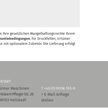
n Ihre gesetzlichen Mangelhaftungsrechte Ihrem
rantiebedingungen
. Für Druckfehler, Irrtümer
se mit optionalem Zubehör. Die Lieferung erfolgt
NTAKT
ürmer Maschinen
T
+49 (0) 95196 555-0
-Robert-Pfleger-Str. 26
+ E-Mail Anfrage
96103 Hallstadt
stellen