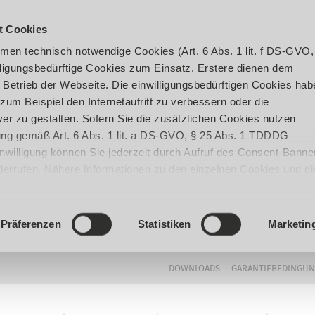
t Cookies
en technisch notwendige Cookies (Art. 6 Abs. 1 lit. f DS-GVO,
ligungsbedürftige Cookies zum Einsatz. Erstere dienen dem
 Betrieb der Webseite. Die einwilligungsbedürftigen Cookies hab
um Beispiel den Internetaufritt zu verbessern oder die
er zu gestalten. Sofern Sie die zusätzlichen Cookies nutzen
igung gemäß Art. 6 Abs. 1 lit. a DS-GVO, § 25 Abs. 1 TDDDG
 Einwilligung können Sie jederzeit durch Aufruf des Consent-Banne
iderrufen. Nähere Informationen zu den einzelnen Cookies und di
enden Datenverarbeitung können Sie unserer
Datenschutzerklär
Präferenzen
Statistiken
Marketin
DOWNLOADS
GARANTIEBEDINGU