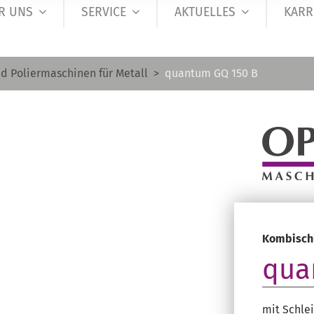
R UNS
SERVICE
AKTUELLES
KARR
nd Poliermaschinen für Metall
quantum GQ 150 B
Kombisch
qua
mit Schle