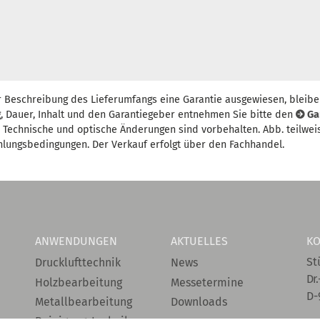
r Beschreibung des Lieferumfangs eine Garantie ausgewiesen, bleibe
, Dauer, Inhalt und den Garantiegeber entnehmen Sie bitte den
Ga
t. Technische und optische Änderungen sind vorbehalten. Abb. teilwei
hlungsbedingungen. Der Verkauf erfolgt über den Fachhandel.
ANWENDUNGEN
AKTUELLES
KO
St
Drucklufttechnik
News
Dr.
Holzbearbeitung
Messetermine
D-
Metallbearbeitung
Downloads