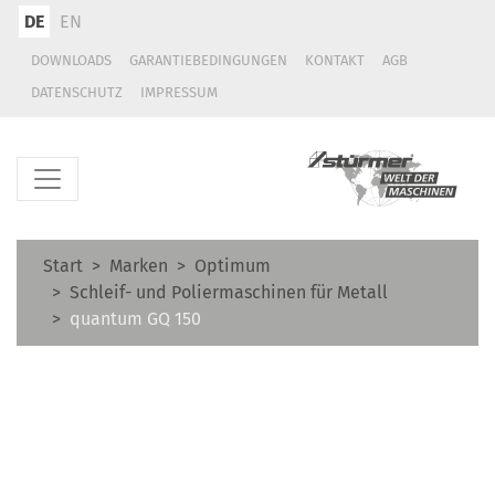
DE
EN
DOWNLOADS
GARANTIEBEDINGUNGEN
KONTAKT
AGB
DATENSCHUTZ
IMPRESSUM
Start
Marken
Optimum
Schleif- und Poliermaschinen für Metall
quantum GQ 150