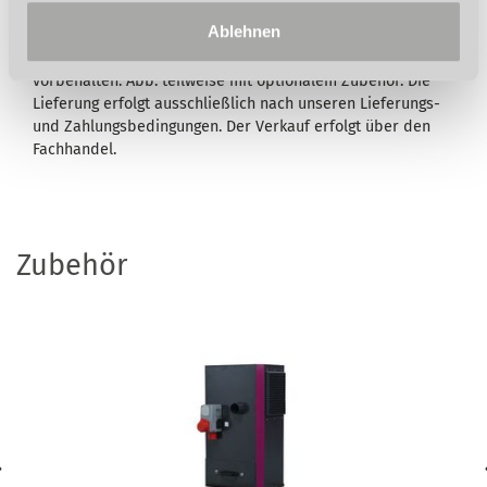
entnehmen Sie bitte den
Garantiebedingungen
. Für
Ablehnen
Druckfehler, Irrtümer oder fehlerhafte Darstellung wird
nicht gehaftet. Technische und optische Änderungen sind
vorbehalten. Abb. teilweise mit optionalem Zubehör. Die
Lieferung erfolgt ausschließlich nach unseren Lieferungs-
und Zahlungsbedingungen. Der Verkauf erfolgt über den
Fachhandel.
Zubehör