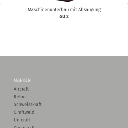
Maschinenunterbau mit Absaugung
GU 2
MARKEN
Aircraft
Rehm
Schweisskraft
C.raftweld
Unicraft
Cleancraft