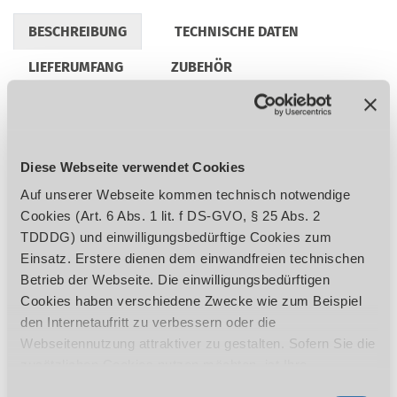
BESCHREIBUNG
TECHNISCHE DATEN
LIEFERUMFANG
ZUBEHÖR
REGULATORISCHE PRODUKTINFORMATIONEN
Diese Webseite verwendet Cookies
Zeitsparendes Entgraten von Kanten und
Auf unserer Webseite kommen technisch notwendige
Verputzen von Schweißnähten
Cookies (Art. 6 Abs. 1 lit. f DS-GVO, § 25 Abs. 2
Stabile und vibrationsfreie Konstruktion
TDDDG) und einwilligungsbedürftige Cookies zum
Leistungsstarker Motor
Einsatz. Erstere dienen dem einwandfreien technischen
Schleiftisch 22° - 50° neigbar
Betrieb der Webseite. Die einwilligungsbedürftigen
Stufenlos einstellbarer Anschlag oben
Cookies haben verschiedene Zwecke wie zum Beispiel
ermöglicht schnelles und bequemes
den Internetaufritt zu verbessern oder die
Anschleifen der Werkstücke
Webseitennutzung attraktiver zu gestalten. Sofern Sie die
Große Planschleiffläche
zusätzlichen Cookies nutzen möchten, ist Ihre
Zusätzliche Sicherheitseinrichtung
Einwilligung gemäß Art. 6 Abs. 1 lit. a DS-GVO, § 25 Abs.
Einwilligungsauswahl
Absaugstutzen vorne zum Anschluss einer