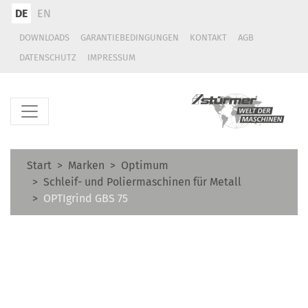
DE
EN
DOWNLOADS
GARANTIEBEDINGUNGEN
KONTAKT
AGB
DATENSCHUTZ
IMPRESSUM
Start
Marken
Optimum
Schleif- und Poliermaschinen für Metall
OPTIgrind GBS 75