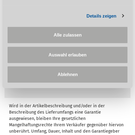
Geschliffene Pressentische erlauben eine
reproduzierbare Positionierung Ihrer
Werkzeuge
Details zeigen
Passbohrungen in Stößel und Tischplatte
zum genauen Ausrichten der Werkzeuge
Alle zulassen
Auflagetisch mit T-Nuten zum Befestigen
von Werkstück-Spannvorrichtungen
PD5 mit Rastfunktion
Auswahl erlauben
PD5 und PD8 mit Spindel für die
Höheneinstellung
Ablehnen
Wird in der Artikelbeschreibung und/oder in der
Beschreibung des Lieferumfangs eine Garantie
ausgewiesen, bleiben Ihre gesetzlichen
Mangelhaftungsrechte Ihrem Verkäufer gegenüber hiervon
unberührt. Umfang, Dauer, Inhalt und den Garantiegeber