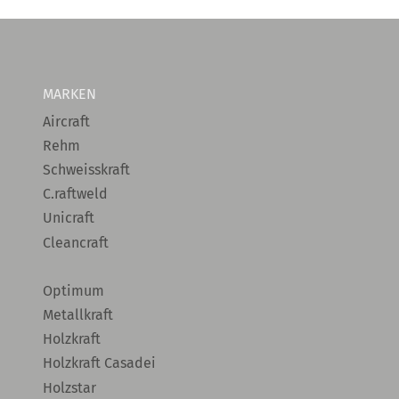
MARKEN
Aircraft
Rehm
Schweisskraft
C.raftweld
Unicraft
Cleancraft
Optimum
Metallkraft
Holzkraft
Holzkraft Casadei
Holzstar