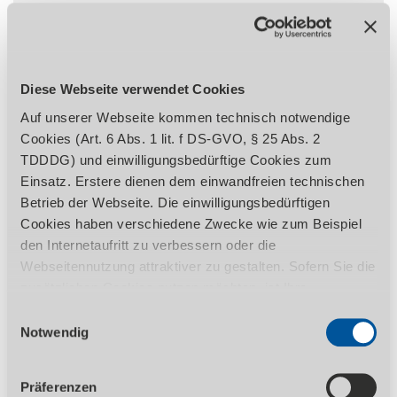
Groß dimensioniert, robuster
Schnellspannschraubstock, verstellbar
über Handrad. Festspannen des
Werkstücks mit handlichem
Diese Webseite verwendet Cookies
Schnellspannhebel
Schnellspannschraubstock versetzbar für
Auf unserer Webseite kommen technisch notwendige
große Materialien
Cookies (Art. 6 Abs. 1 lit. f DS-GVO, § 25 Abs. 2
Einfache und richtige Einstellung der
TDDDG) und einwilligungsbedürftige Cookies zum
Sägebandspannung mittels Manometer
Einsatz. Erstere dienen dem einwandfreien technischen
Serienmäßig mit hochwertigem Bi-Metall-
Betrieb der Webseite. Die einwilligungsbedürftigen
Sägeband
Cookies haben verschiedene Zwecke wie zum Beispiel
Endanschläge gradgenau einstellbar
den Internetaufritt zu verbessern oder die
Spänebürste
Webseitennutzung attraktiver zu gestalten. Sofern Sie die
Kugelgelagerte Sägebandführung mit
zusätzlichen Cookies nutzen möchten, ist Ihre
Hartmetallplättchen für optimale
Einwilligung gemäß Art. 6 Abs. 1 lit. a DS-GVO, § 25 Abs.
Einwilligungsauswahl
Schnittergebnisse
1 TDDDG erforderlich. Ihre erteilte Einwilligung können
Notwendig
Präzise, stufenlos einstellbare
Sie jederzeit durch Aufruf des Consent-Banners mit
Sägebügelbewegung mittels
Wirkung für die Zukunft widerrufen. Nähere Informationen
Präferenzen
Hydraulikzylinder
zu den einzelnen Cookies und die damit in Verbindung